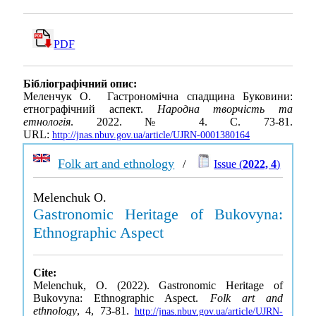
PDF
Бібліографічний опис:
Меленчук О. Гастрономічна спадщина Буковини:
етнографічний аспект.
Народна творчість та
етнологія
. 2022. № 4. С. 73-81.
URL:
http://jnas.nbuv.gov.ua/article/UJRN-0001380164
Folk art and ethnology
/
Issue (
2022, 4
)
Melenchuk O.
Gastronomic Heritage of Bukovyna:
Ethnographic Aspect
Cite:
Melenchuk, O. (2022). Gastronomic Heritage of
Bukovyna: Ethnographic Aspect.
Folk art and
ethnology
, 4, 73-81.
http://jnas.nbuv.gov.ua/article/UJRN-