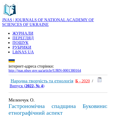
JNAS | JOURNALS OF NATIONAL ACADEMY OF
SCIENCES OF UKRAINE
ЖУРНАЛИ
ПЕРЕГЛЯД
ПОШУК
РУБРИКИ
LibNAS UA
інтернет-адреса сторінки:
http://jnas.nbuv.gov.ua/article/UJRN-0001380164
Народна творчість та етнологія
Б
- 2020
/
Випуск (
2022, № 4
)
Меленчук О.
Гастрономічна спадщина Буковини:
етнографічний аспект