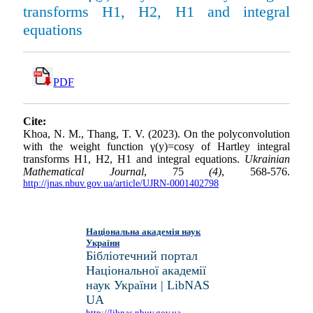
transforms H1, H2, H1 and integral
equations
PDF
Cite:
Khoa, N. M., Thang, T. V. (2023). On the polyconvolution
with the weight function γ(y)=cosy of Hartley integral
transforms H1, H2, H1 and integral equations.
Ukrainian
Mathematical Journal
, 75
(4)
, 568-576.
http://jnas.nbuv.gov.ua/article/UJRN-0001402798
Національна академія наук
України
Бібліотечний портал
Національної академії
наук України | LibNAS
UA
http://libnas.nbuv.gov.ua