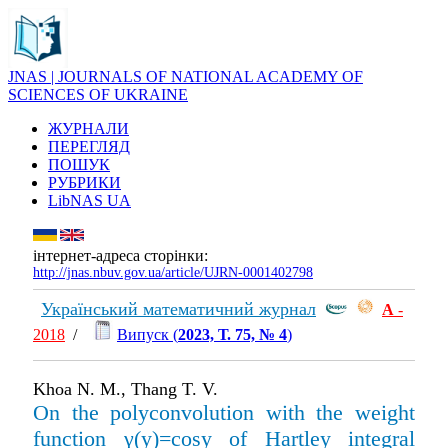
JNAS | JOURNALS OF NATIONAL ACADEMY OF
SCIENCES OF UKRAINE
ЖУРНАЛИ
ПЕРЕГЛЯД
ПОШУК
РУБРИКИ
LibNAS UA
інтернет-адреса сторінки:
http://jnas.nbuv.gov.ua/article/UJRN-0001402798
Український математичний журнал
А
-
2018
/
Випуск (
2023, Т. 75, № 4
)
Khoa N. M., Thang T. V.
On the polyconvolution with the weight
function γ(y)=cosy of Hartley integral