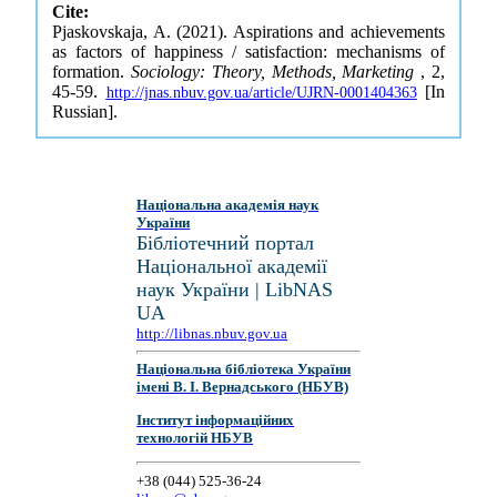
Cite:
Pjaskovskaja, A. (2021). Aspirations and achievements
as factors of happiness / satisfaction: mechanisms of
formation.
Sociology: Theory, Methods, Marketing
, 2,
45-59.
[In
http://jnas.nbuv.gov.ua/article/UJRN-0001404363
Russian].
Національна академія наук
України
Бібліотечний портал
Національної академії
наук України | LibNAS
UA
http://libnas.nbuv.gov.ua
Національна бібліотека України
імені В. І. Вернадського (НБУВ)
Інститут інформаційних
технологій НБУВ
+38 (044) 525-36-24