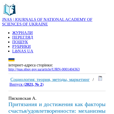
JNAS | JOURNALS OF NATIONAL ACADEMY OF
SCIENCES OF UKRAINE
ЖУРНАЛИ
ПЕРЕГЛЯД
ПОШУК
РУБРИКИ
LibNAS UA
інтернет-адреса сторінки:
http://jnas.nbuv.gov.ua/article/UJRN-0001404363
Социология: теория, методы, маркетинг
/
Випуск (
2021, № 2
)
Пясковская А.
Притязания и достижения как факторы
счастья/удовлетворенности: механизмы