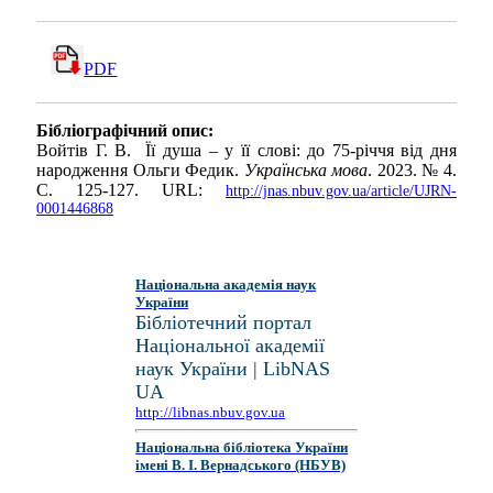
PDF
Бібліографічний опис:
Войтів Г. В. Її душа – у її слові: до 75-річчя від дня
народження Ольги Федик.
Українська мова
. 2023. № 4.
С. 125-127. URL:
http://jnas.nbuv.gov.ua/article/UJRN-
0001446868
Національна академія наук
України
Бібліотечний портал
Національної академії
наук України | LibNAS
UA
http://libnas.nbuv.gov.ua
Національна бібліотека України
імені В. І. Вернадського (НБУВ)