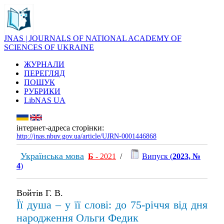
JNAS | JOURNALS OF NATIONAL ACADEMY OF
SCIENCES OF UKRAINE
ЖУРНАЛИ
ПЕРЕГЛЯД
ПОШУК
РУБРИКИ
LibNAS UA
інтернет-адреса сторінки:
http://jnas.nbuv.gov.ua/article/UJRN-0001446868
Українська мова
Б
- 2021
/
Випуск (
2023, №
4
)
Войтів Г. В.
Її душа – у її слові: до 75-річчя від дня
народження Ольги Федик