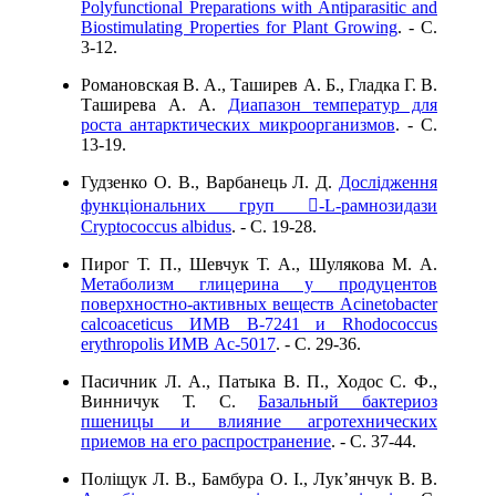
Polyfunctional Preparations with Antiparasitic and
Biostimulating Properties for Plant Growing
. - C.
3-12.
Романовская В. А., Таширев А. Б., Гладка Г. В.
Таширева А. А.
Диапазон температур для
роста антарктических микроорганизмов
. - C.
13-19.
Гудзенко О. В., Варбанець Л. Д.
Дослідження
функціональних груп -L-рамнозидази
Сryptococcus albidus
. - C. 19-28.
Пирог Т. П., Шевчук Т. А., Шулякова М. А.
Метаболизм глицерина у продуцентов
поверхностно-активных веществ Аcinetobacter
calcoaceticus ИМВ В-7241 и Rhodococcus
erythropolis ИМВ Ас-5017
. - C. 29-36.
Пасичник Л. А., Патыка В. П., Ходос С. Ф.,
Винничук Т. С.
Базальный бактериоз
пшеницы и влияние агротехнических
приемов на его распространение
. - C. 37-44.
Полiщук Л. В., Бамбура О. I., Лук’янчук В. В.