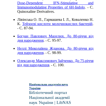
Dose-Dependent IFN-Stimulating and
Immunomodulating Properties of 6H-Indolo
. - C.
Quinoxaline Derivatives.
Лівінська О. П., Гармашева І. Л., Коваленко Н.
К.
Тейхоєві кислоти молочнокислих бактерій
.
- C. 87-94.
Богдан Павлович Мацелюх. До 80-річчя від
дня народження
. - C. 95-97.
Неллі Миколаївна Жданова. До 80-річчя від
дня народження
. - C. 98-99.
Олександр Максимович Зайченко. До 75-рiччя
вiд дня народження
. - C. 100.
Національна академія наук
України
Бібліотечний портал
Національної академії
наук України | LibNAS