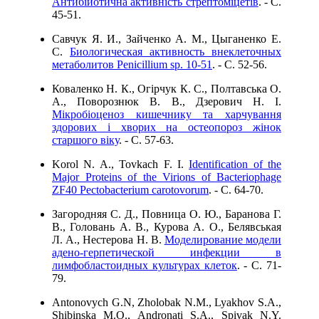
Антибiиотична активнiсть стрептомiцетiв
. - C.
45-51.
Савчук Я. И., Зайченко А. М., Цыганенко Е.
С.
Биологическая активность внеклеточных
метаболитов Рenicillium sp. 10-51
. - C. 52-56.
Коваленко Н. К., Огірчук К. С., Полтавська О.
А., Поворознюк В. В., Дзерович Н. І.
Мікробіоценоз кишечнику та харчування
здорових і хворих на остеопороз жінок
старшого віку
. - C. 57-63.
Korol N. A., Tovkach F. I.
Identification of the
Major Proteins of the Virions of Bacteriophage
ZF40 Pectobacterium carotovorum
. - C. 64-70.
Загородняя С. Д., Повница О. Ю., Баранова Г.
В., Головань А. В., Курова А. О., Белявськая
Л. А., Нестерова Н. В.
Моделирование модели
адено-герпетической инфекции в
лимфобластоидных культурах клеток
. - C. 71-
79.
Antonovych G.N, Zholobak N.M., Lyakhov S.A.,
Shibinska M.O., Andronati S.A., Spivak N.Y.