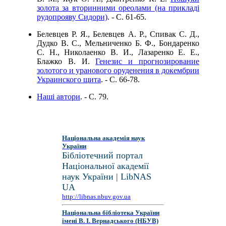
золота за вторинними ореолами (на прикладі
рудопрояву Сидори)
. - C. 61-65.
Белевцев Р. Я., Белевцев А. Р., Спивак С. Д.,
Дудко В. С., Мельниченко Б. Ф., Бондаренко
С. Н., Николаенко В. И., Лазаренко Е. Е.,
Блажко В. И.
Генезис и прогнозирование
золотого и уранового оруденения в докембрии
Украинского щита
. - C. 66-78.
Наші автори
. - C. 79.
Національна академія наук
України
Бібліотечний портал
Національної академії
наук України | LibNAS
UA
http://libnas.nbuv.gov.ua
Національна бібліотека України
імені В. І. Вернадського (НБУВ)