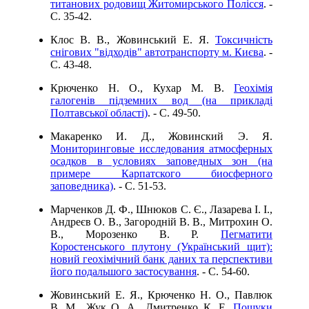
титанових родовищ Житомирського Полісся
. -
C. 35-42.
Клос В. В., Жовинський Е. Я.
Токсичність
снігових "відходів" автотранспорту м. Києва
. -
C. 43-48.
Крюченко Н. О., Кухар М. В.
Геохімія
галогенів підземних вод (на прикладі
Полтавської області)
. - C. 49-50.
Макаренко И. Д., Жовинский Э. Я.
Мониторинговые исследования атмосферных
осадков в условиях заповедных зон (на
примере Карпатского биосферного
заповедника)
. - C. 51-53.
Марченков Д. Ф., Шнюков С. Є., Лазарева І. І.,
Андреєв О. В., Загородній В. В., Митрохин О.
В., Морозенко В. Р.
Пегматити
Коростенського плутону (Український щит):
новий геохімічний банк даних та перспективи
його подальшого застосування
. - C. 54-60.
Жовинський Е. Я., Крюченко Н. О., Павлюк
В. М., Жук О. А., Дмитренко К. Е.
Пошуки