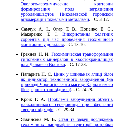
Эколого-геохимические критерии
формирования поля загрязнения
урболандшафтов Николаевской городской
агломерации тяжелыми металлами
. - C. 3-12.
Самчук А. І., Огар Т. В., Попенко Е. С.,
Макаренко Т. І.
Використання хелатних
сорбентів під час проведення геохімічного
моніторингу довкілля
. - C. 13-16.
Грехнев Н. И.
Геохимическая трансформация
гипогенных минералов в хвостохранилищах
юга Дальнего Востока
. - C. 17-23.
Папарига П. С.
Цинк у шпильках ялиці білої
як індикатор техногенного забруднення (на
прикладі Чорногірського масиву Карпатського
біосферного заповідника)
. - C. 24-28.
Кроїк Г. А.
Проблеми забруднення об'єктів
навколишнього середовища при зберіганні
твердих відходів
. - C. 29-34.
Язвинська М. В.
Стан та задачі досліджень
геохімічних ландшафтів території розробки