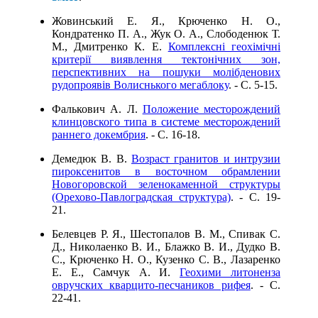
Жовинський Е. Я., Крюченко Н. О.,
Кондратенко П. А., Жук О. А., Слободенюк Т.
М., Дмитренко К. Е.
Комплексні геохімічні
критерії виявлення тектонічних зон,
перспективних на пошуки молібденових
рудопроявів Волиснького мегаблоку
. - C. 5-15.
Фалькович А. Л.
Положение месторождений
клинцовского типа в системе месторождений
раннего докембрия
. - C. 16-18.
Демедюк В. В.
Возраст гранитов и интрузии
пироксенитов в восточном обрамлении
Новогоровской зеленокаменной структуры
(Орехово-Павлоградская структура)
. - C. 19-
21.
Белевцев Р. Я., Шестопалов В. М., Спивак С.
Д., Николаенко В. И., Блажко В. И., Дудко В.
С., Крюченко Н. О., Кузенко С. В., Лазаренко
Е. Е., Самчук А. И.
Геохими литоненза
овручских кварцито-песчаников рифея
. - C.
22-41.