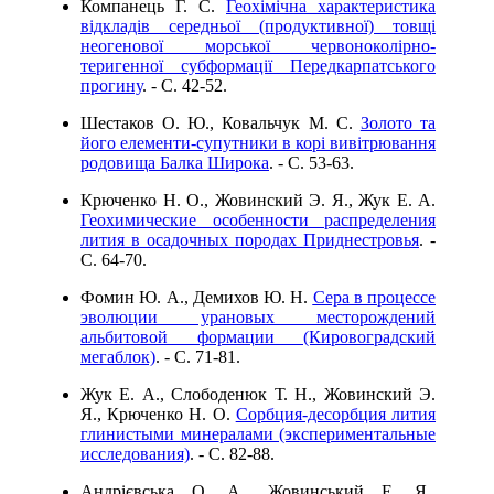
Компанець Г. С.
Геохімічна характеристика
відкладів середньої (продуктивної) товщі
неогенової морської червоноколірно-
теригенної субформації Передкарпатського
прогину
. - C. 42-52.
Шестаков О. Ю., Ковальчук М. С.
Золото та
його елементи-супутники в корі вивітрювання
родовища Балка Широка
. - C. 53-63.
Крюченко Н. О., Жовинский Э. Я., Жук Е. А.
Геохимические особенности распределения
лития в осадочных породах Приднестровья
. -
C. 64-70.
Фомин Ю. А., Демихов Ю. Н.
Сера в процессе
эволюции урановых месторождений
альбитовой формации (Кировоградский
мегаблок)
. - C. 71-81.
Жук Е. А., Слободенюк Т. Н., Жовинский Э.
Я., Крюченко Н. О.
Сорбция-десорбция лития
глинистыми минералами (экспериментальные
исследования)
. - C. 82-88.
Андрієвська О. А., Жовинський Е. Я.,