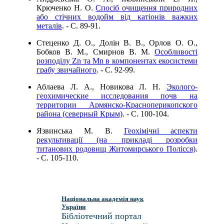
Крюченко Н. О.
Спосіб очищення природних
або стічних водойм від катіонів важких
металів
. - C. 89-91.
Стеценко Д. О., Долін В. В., Орлов О. О.,
Бобков В. М., Смирнов В. М.
Особливості
розподілу Zn та Mn в компонентах екосистеми
грабу звичайного
. - C. 92-99.
Аблаева Л. А., Новикова Л. Н.
Эколого-
геохимические исследования почв на
территории Армянско-Красноперикопского
района (северный Крым)
. - C. 100-104.
Язвинська М. В.
Геохімічні аспекти
рекультивації (на прикладі розробки
титанових родовищ Житомирського Полісся)
.
- C. 105-110.
Національна академія наук
України
Бібліотечний портал