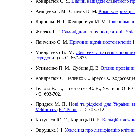
Кондратюк С. Я.
Вдячні нашадки славетного при
Аніщенко І. М., Ситник К. М.
Комп'ютеризація 
Карпенко Н. І., Федорончук М. М.
Таксономічни
Жиляєв Г. Г.
Самовідновлення популятонів Soldan
Панченко С. М.
Причини відмінностей клонів Hyp
Мінарченко В. М.
Життєва стратегія сировин
середовища
. - C. 667-675.
Устименко П. М., Дубина Д. В.
Вплив провідних
Кондратюк С., Зеленко С., Бреус О., Ходосовце
Гелюта В. П., Тихоненко Ю. Я., Уманець О. Ю
- C. 693-702.
Придюк М. П.
Нові та рідкісні для України ви
Veliformes (Fr.) Penn.
. - C. 703-712.
Колупаєв Ю. Є., Карпець Ю. В.
Кальційзалежний
Овруцька І. І.
Уявлення про лігніфікацію клітин