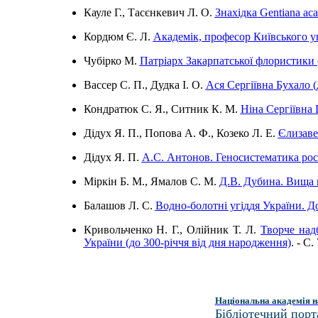
Кауле Г., Тасєнкевич Л. О.
Знахідка Gentiana aca
Кордюм Є. Л.
Академік, професор Київського у
Чубірко М.
Патріарх Закарпатської флористики 
Вассер С. П., Дудка І. О.
Ася Сергіївна Бухало (
Кондратюк С. Я., Ситник К. М.
Ніна Сергіївна 
Дідух Я. П., Попова А. Ф., Козеко Л. Е.
Єлизаве
Дідух Я. П.
А.С. Антонов. Геносистематика ро
Міркін Б. М., Ямалов С. М.
Д.В. Дубина. Вища 
Балашов Л. С.
Водно-болотні угіддя України. Д
Кривольченко Н. Г., Олійник Т. Л.
Творче над
України (до 300-річчя від дня народження)
. - C.
Національна академія н
Бібліотечний порт