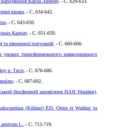
я народження Карла Ліннея)
. - C. 629-633.
тивні кроки
. - C. 634-642.
їни
. - C. 643-650.
тонах Карпат
. - C. 651-659.
ої та рівнинної популяцій
. - C. 660-666.
я в умовах трансформованого навколишнього
йну р. Тиси
. - C. 676-686.
Ізраїлю
. - C. 687-692.
рський біосферний заповідник НАН України)
.
docoprinus (Kühner) P.D. Orton et Watling та
 aesivum L.
. - C. 713-719.