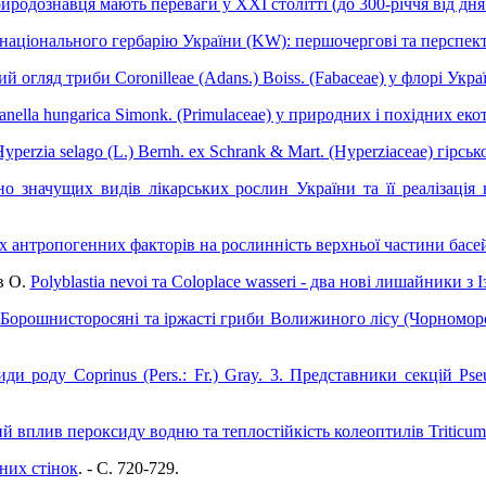
родознавця мають переваги у ХХІ столітті (до 300-річчя від дн
національного гербарію України (KW): першочергові та перспек
й огляд триби Coronilleae (Adans.) Boiss. (Fabaceae) у флорі Укра
ella hungarica Simonk. (Primulaceae) у природних і похідних еко
erzia selago (L.) Bernh. ex Schrank & Mart. (Hyperziaceae) гірськ
но значущих видів лікарських рослин України та її реалізаці
 антропогенних факторів на рослинність верхньої частини басе
в О.
Polyblastia nevoi та Coloplace wasseri - два нові лишайники з 
.
Борошнисторосяні та іржасті гриби Волижиного лісу (Чорномо
ди роду Coprinus (Pers.: Fr.) Gray. 3. Представники секцій Pseu
 вплив пероксиду водню та теплостійкість колеоптилів Triticum
них стінок
. - C. 720-729.