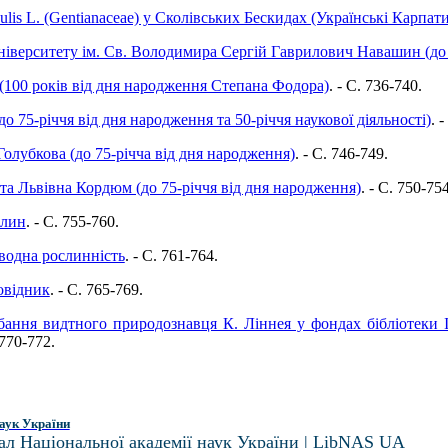
ulis L. (Gentianaceae) у Сколівських Бескидах (Українські Карпати
ніверситету ім. Св. Володимира Сергій Гаврилович Навашин (до 
(100 років від дня народження Степана Фодора)
. - C. 736-740.
до 75-річчя від дня народження та 50-річчя наукової діяльності)
. 
Голубкова (до 75-річча від дня народження)
. - C. 746-749.
та Львівна Кордюм (до 75-річчя від дня народження)
. - C. 750-754
слин
. - C. 755-760.
водна рослинність
. - C. 761-764.
овідник
. - C. 765-769.
бання видтного природознавця К. Ліннея у фондах бібліотеки 
 770-772.
аук України
ал Національної академії наук України | LibNAS UA