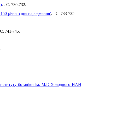
)
. - C. 730-732.
150-річчя з дня народження)
. - C. 733-735.
- C. 741-745.
.
Інституту ботаніки ім. М.Г. Холодного НАН