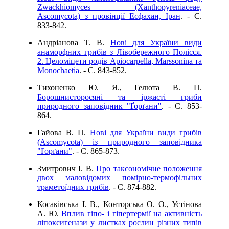
Zwackhiomyces (Xanthopyreniaceae,
Ascomycota) з провінції Есфахан, Іран
. - C.
833-842.
Андріанова Т. В.
Нові для України види
анаморфних грибів з Лівобережного Полісся.
2. Целоміцети родів Apiocarpella, Marssonina та
Monochaetia
. - C. 843-852.
Тихоненко Ю. Я., Гелюта В. П.
Борошнисторосяні та іржасті гриби
природного заповідник "Ґорґани"
. - C. 853-
864.
Гайова В. П.
Нові для України види грибів
(Ascomycota) із природного заповідника
"Ґорґани"
. - C. 865-873.
Змитрович І. В.
Про таксономічне положення
двох маловідомих помірно-термофільних
траметоїдних грибів
. - C. 874-882.
Косаківська І. В., Конторська О. О., Устінова
А. Ю.
Вплив гіпо- і гіпертермії на активність
ліпоксигенази у листках рослин різних типів