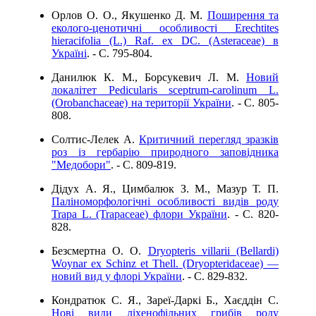
Орлов О. О., Якушенко Д. М.
Поширення та
еколого-ценотичні особливості Erechtites
hieracifolia (L.) Raf. ex DC. (Asteraceae) в
Україні
. - C. 795-804.
Данилюк К. М., Борсукевич Л. М.
Новий
локалітет Pedicularis sceptrum-carolinum L.
(Orobanchaceae) на території України
. - C. 805-
808.
Солтис-Лелек А.
Критичний перегляд зразків
роз із гербарію природного заповідника
"Медобори"
. - C. 809-819.
Дідух А. Я., Цимбалюк З. М., Мазур Т. П.
Паліноморфологічні особливості видів роду
Trapa L. (Trapaceae) флори України
. - C. 820-
828.
Безсмертна О. О.
Dryopteris villariі (Bellardi)
Woynar ex Schinz et Thell. (Dryopteridaceae) —
новий вид у флорі України
. - C. 829-832.
Кондратюк С. Я., Зареї-Даркі Б., Хаєддін С.
Нові види ліхенофільних грибів роду