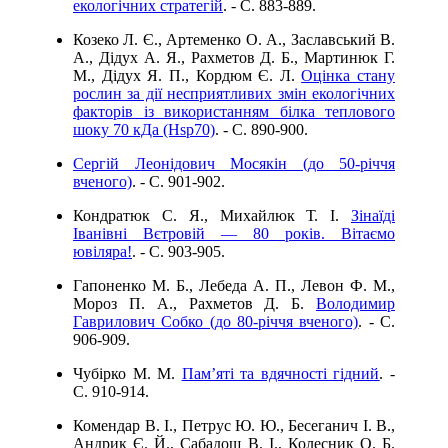
екологічних стратегій
. - C. 883-889.
Козеко Л. Є., Артеменко О. А., Заславський В.
А., Дідух A. Я., Рахметов Д. Б., Мартинюк Г.
М., Дідух Я. П., Кордюм Є. Л.
Оцінка стану
рослин за дії несприятливих змін екологічних
факторів із використанням білка теплового
шоку 70 кДа (Hsp70)
. - C. 890-900.
Сергій Леонідович Мосякін (до 50-річчя
вченого)
. - C. 901-902.
Кондратюк С. Я., Михайлюк Т. І.
Зінаїді
Іванівні Вєтровій — 80 років. Вітаємо
ювіляра!
. - C. 903-905.
Гапоненко М. Б., Лебеда А. П., Левон Ф. М.,
Мороз П. А., Рахметов Д. Б.
Володимир
Гаврилович Собко (до 80-річчя вченого)
. - C.
906-909.
Чубірко М. М.
Пам’яті та вдячності гідний
. -
C. 910-914.
Комендар В. І., Петрус Ю. Ю., Бесеганич І. В.,
Андрик Є. Й., Сабадош В. І., Колесник О. Б.