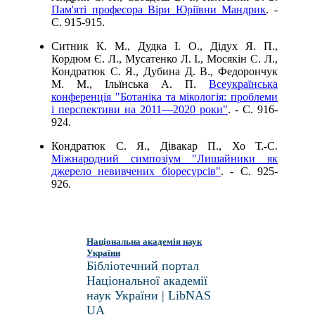
Пам'яті професора Віри Юріївни Мандрик
. -
C. 915-915.
Ситник К. М., Дудка І. О., Дідух Я. П.,
Кордюм Є. Л., Мусатенко Л. І., Мосякін С. Л.,
Кондратюк С. Я., Дубина Д. В., Федорончук
М. М., Ільїнська А. П.
Всеукраїнська
конференція "Ботаніка та мікологія: проблеми
і перспективи на 2011—2020 роки"
. - C. 916-
924.
Кондратюк С. Я., Дівакар П., Хо Т.-С.
Міжнародний симпозіум "Лишайники як
джерело невивчених біоресурсів"
. - C. 925-
926.
Національна академія наук
України
Бібліотечний портал
Національної академії
наук України | LibNAS
UA