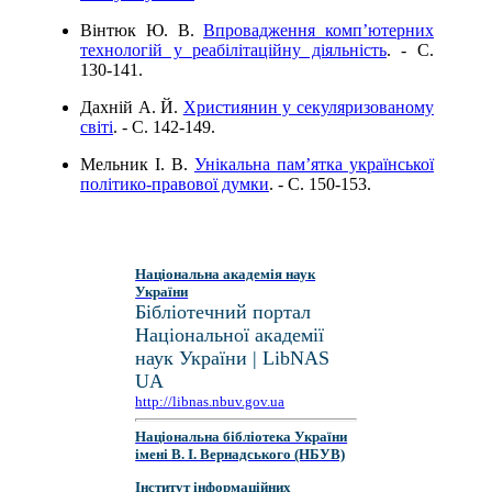
Вінтюк Ю. В.
Впровадження комп’ютерних
технологій у реабілітаційну діяльність
. - C.
130-141.
Дахній А. Й.
Християнин у секуляризованому
світі
. - C. 142-149.
Мельник І. В.
Унікальна пам’ятка української
політико-правової думки
. - C. 150-153.
Національна академія наук
України
Бібліотечний портал
Національної академії
наук України | LibNAS
UA
http://libnas.nbuv.gov.ua
Національна бібліотека України
імені В. І. Вернадського (НБУВ)
Інститут інформаційних