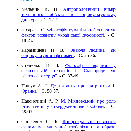
Мельник В. П.
Антропологічний вимір
технічного об’єкта в соціокультурному
дискурсі
. - C. 7-17.
Захара І. С.
Філософія гуманітарної освіти як
фактор розвитку української духовності
. - C.
18-25.
Карамишева Н. В.
"Знаюча людина” як
соціокультурний феномен
. - C. 26-36.
Стеценко В. І.
Філософія людини у
філософській теології Г. Сковороди як
"філософія серця”
. - C. 37-49.
Пашук А. І.
До питання про патріотизм І.
Франка
. - C. 50-57.
Наконечний А. Р.
М. Міхновський про роль
інтелігенції у ствердженні ідеї свободи
. - C.
58-65.
Сінькевич О. Б.
Концептуальне освоєння
феномену культурної глобалізації та образи