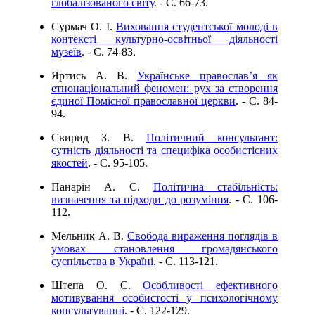
глобалізованого світу
. - C. 66-73.
Сурмач О. І.
Виховання студентської молоді в
контексті культурно-освітньої діяльності
музеїв
. - C. 74-83.
Яртись А. В.
Українське православ’я як
етнонаціональний феномен: рух за створення
єдиної Помісної православної церкви
. - C. 84-
94.
Свирид З. В.
Політичний консультант:
сутність діяльності та специфіка особистісних
якостей
. - C. 95-105.
Панарін А. С.
Політична стабільність:
визначення та підходи до розуміння
. - C. 106-
112.
Мельник А. В.
Свобода вираження поглядів в
умовах становлення громадянського
суспільства в Україні
. - C. 113-121.
Штепа О. С.
Особливості ефективного
мотивування особистості у психологічному
консультуванні
. - C. 122-129.