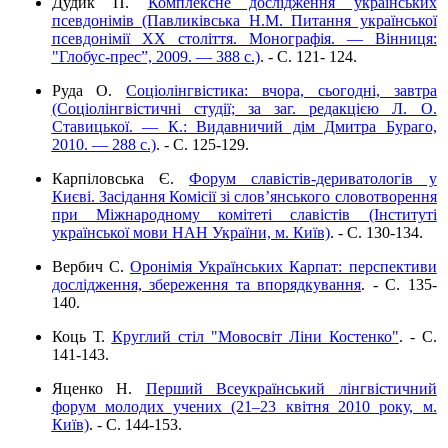
Дудик П.
Комплексне дослідження українських
псевдонімів (Павликівська Н.М. Питання української
псевдонімії ХХ століття. Монографія. — Вінниця:
"Глобус-прес”, 2009. — 388 с.)
. - C. 121- 124.
Руда О.
Соціолінгвістика: вчора, сьогодні, завтра
(Соціолінгвістичні студії; за заг. редакцією Л. О.
Ставицької. — К.: Видавничий дім Дмитра Бураго,
2010. — 288 с.)
. - C. 125-129.
Карпіловська Є.
Форум славістів-дериватологів у
Києві. Засiдання Комiсiї зi слов’янського словотворення
при Мiжнародному комiтетi славiстiв (Iнститутi
української мови НАН України, м. Київ)
. - C. 130-134.
Вербич С.
Оронімія Українських Карпат: перспективи
дослідження, збереження та впорядкування
. - C. 135-
140.
Коць Т.
Круглий стіл "Мовосвіт Ліни Костенко"
. - C.
141-143.
Яценко Н.
Перший Всеукраїнський лінгвістичний
форум молодих учених (21–23 квітня 2010 року, м.
Київ)
. - C. 144-153.