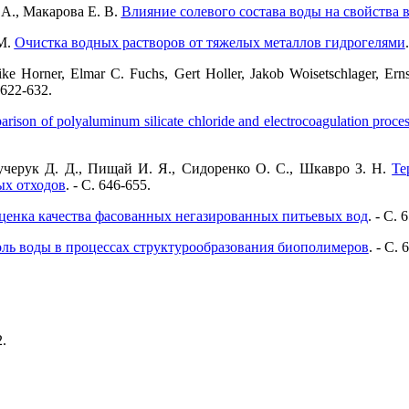
 А., Макарова Е. В.
Влияние солевого состава воды на свойства 
 М.
Очистка водных растворов от тяжелых металлов гидрогелями
 Horner, Elmar C. Fuchs, Gert Holler, Jakob Woisetschlager, Er
. 622-632.
rison of polyaluminum silicate chloride and electrocoagulation proces
 Кучерук Д. Д., Пищай И. Я., Сидоренко О. С., Шкавро З. Н.
Те
ых отходов
. - C. 646-655.
ценка качества фасованных негазированных питьевых вод
. - C. 
ль воды в процессах структурообразования биополимеров
. - C. 
2.