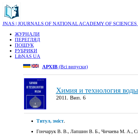
JNAS | JOURNALS OF NATIONAL ACADEMY OF SCIENCES
ЖУРНАЛИ
ПЕРЕГЛЯД
ПОШУК
РУБРИКИ
LibNAS UA
АРХІВ
(Всі випуски)
Химия и технология воды
2011. Вип. 6
Титул, зміст
.
Гончарук В. В., Лапшин В. Б., Чичаева М. А.,