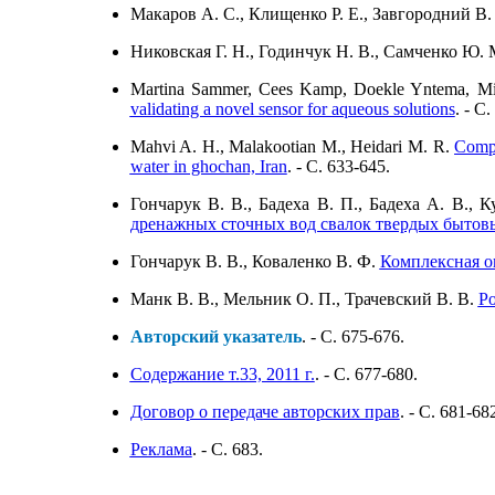
Макаров А. С., Клищенко Р. Е., Завгородний В.
Никовская Г. Н., Годинчук Н. В., Самченко Ю.
Martina Sammer, Cees Kamp, Doekle Yntema, Mike
validating a novel sensor for aqueous solutions
. - C
Mahvi A. H., Malakootian M., Heidari M. R.
Compa
water in ghochan, Iran
. - C. 633-645.
Гончарук В. В., Бадеха В. П., Бадеха А. В.,
дренажных сточных вод свалок твердых бытов
Гончарук В. В., Коваленко В. Ф.
Комплексная о
Манк В. В., Мельник О. П., Трачевский В. В.
Ро
Авторский указатель
. - C. 675-676.
Содержание т.33, 2011 г.
. - C. 677-680.
Договор о передаче авторских прав
. - C. 681-68
Реклама
. - C. 683.