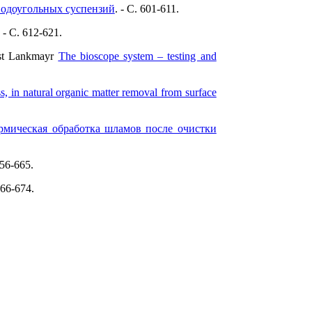
водоугольных суспензий
. - C. 601-611.
. - C. 612-621.
nst Lankmayr
The bioscope system – testing and
s, in natural organic matter removal from surface
рмическая обработка шламов после очистки
656-665.
666-674.