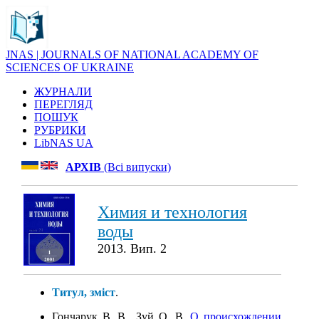
JNAS | JOURNALS OF NATIONAL ACADEMY OF
SCIENCES OF UKRAINE
ЖУРНАЛИ
ПЕРЕГЛЯД
ПОШУК
РУБРИКИ
LibNAS UA
АРХІВ
(Всі випуски)
Химия и технология
воды
2013. Вип. 2
Титул, зміст
.
Гончарук В. В., Зуй О. В.
О происхождении