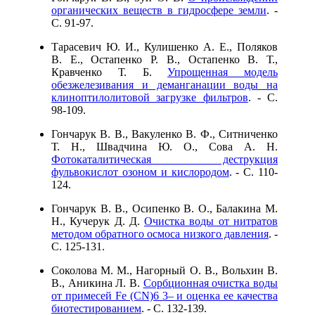
органических веществ в гидросфере земли
. -
C. 91-97.
Тарасевич Ю. И., Кулишенко А. Е., Поляков
В. Е., Остапенко Р. В., Остапенко В. Т.,
Кравченко Т. Б.
Упрощенная модель
обезжелезивания и деманганации воды на
клиноптилолитовой загрузке фильтров
. - C.
98-109.
Гончарук В. В., Вакуленко В. Ф., Ситниченко
Т. Н., Швадчина Ю. О., Сова А. Н.
Фотокаталитическая деструкция
фульвокислот озоном и кислородом
. - C. 110-
124.
Гончарук В. В., Осипенко В. О., Балакина М.
Н., Кучерук Д. Д.
Очистка воды от нитратов
методом обратного осмоса низкого давления
. -
C. 125-131.
Соколова М. М., Нагорный О. В., Вольхин В.
В., Аникина Л. В.
Сорбционная очистка воды
от примесей Fe (CN)6 3– и оценка ее качества
биотестированием
. - C. 132-139.