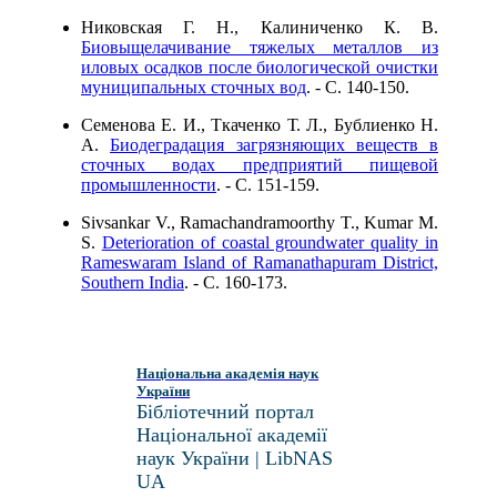
Никовская Г. Н., Калиниченко К. В.
Биовыщелачивание тяжелых металлов из
иловых осадков после биологической очистки
муниципальных сточных вод
. - C. 140-150.
Семeнова Е. И., Ткаченко Т. Л., Бублиенко Н.
А.
Биодеградация загрязняющих веществ в
сточных водах предприятий пищевой
промышленности
. - C. 151-159.
Sivsankar V., Ramachandramoorthy T., Kumar M.
S.
Deterioration of coastal groundwater quality in
Rameswaram Island of Ramanathapuram District,
Southern India
. - C. 160-173.
Національна академія наук
України
Бібліотечний портал
Національної академії
наук України | LibNAS
UA