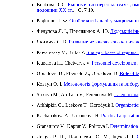
Вербова О. С.
Економічний персоналізм як домі
половини ХХ ст.
. - C. 7-10.
Радіонова І. Ф.
Особливості аналізу макроеконо
Федулова Л. І., Присяжнюк А. Ю.
Людський інн
Якимчук С. В.
Развитие человеческого капитал
Kovalevsky V., Kirko V.
Strategic bases of regiona
Kupalova H., Chetveryk V.
Personnel development as
Obradovic D., Ebersold Z., Obradovic D.
Role of t
Ковтун О. І.
Методологія формування та вибору
Sirkova M., Ali Taha V., Ferencova M.
Talent manag
Arkhipkin O., Leskova T., Korodyuk I.
Organizatio
Kachanakova A., Urbancova H.
Practical applicat
Granaturov V., Kaptur V., Politova I.
Determination 
Лещук В. П., Полінкевич О. М., Іщук Л. І.