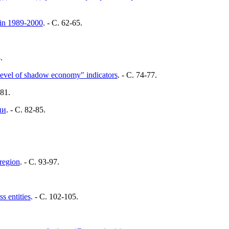
c in 1989-2000
. - C. 62-65.
.
 "level of shadow economy" indicators
. - C. 74-77.
-81.
ни
. - C. 82-85.
 region
. - C. 93-97.
s entities
. - C. 102-105.