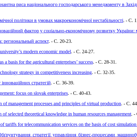
нантна риса національного господарського менеджменту в Захід
мічної політики в умовах макроекономічної нестабільності
. - C. 
оваційний фактор у соціально-економічному розвитку України:
а: региональный аспект
. - C. 20-23.
l university’s modern economic model
. - C. 24-27.
 a basis for the agricultural enterprises’ success
. - C. 28-31.
echnology strategy in competitiveness increasing
. - C. 32-35.
 інноваційних стратегій
. - C. 36-39.
ement: focus on slovak enterprises
. - C. 40-43.
n of management processes and principles of virtual production
. - C. 4
ion of selected theoretical knowledge in human resources management
. -
of tariffs for telecommunication services on the basis of cost simulatio
Обґрунтування стратегії управління бізнес-процесами машиноб