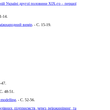
ній Україні другої половини ХІХ-го – першої
11-14.
 міжнародний вимір
. - C. 15-19.
4-47.
 C. 48-51.
n modelling
. - C. 52-56.
удівних підприємств через реінжиніринг та