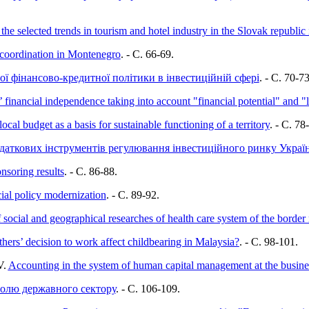
 the selected trends in tourism and hotel industry in the Slovak republi
s coordination in Montenegro
. - C. 66-69.
 фінансово-кредитної політики в інвестиційній сфері
. - C. 70-73
s’ financial independence taking into account "financial potential" and
local budget as a basis for sustainable functioning of a territory
. - C. 78
даткових інструментів регулювання інвестиційного ринку Украї
nsoring results
. - C. 86-88.
ncial policy modernization
. - C. 89-92.
 social and geographical researches of health care system of the border
rs’ decision to work affect childbearing in Malaysia?
. - C. 98-101.
V.
Accounting in the system of human capital management at the busines
ролю державного сектору
. - C. 106-109.