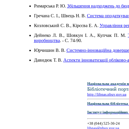
Римарська Р. Ю.
Збільшення надходжень до бюдж
Гречана С. І., Швець Н. В.
Система оподаткуван
Козловський С. В., Кірєєва Е. А.
Управління ре
Дейнеко Л. В., Шовкун І. А., Купчак П. М.
виробництва
. - C. 74-90.
Юрчишин В. В.
Системно-інноваційна довершен
Давидюк Т. В.
Аспекти інноватизації обліково-
Національна академія н
Бібліотечний порт
http://libnas.nbuv.gov.ua
Національна бібліотека 
Інститут інформаційних
+38 (044) 525-36-24
libnas@nbuv.gov.ua