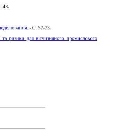
1-43.
 моделювання
. - C. 57-73.
ї та ризики для вітчизняного промислового