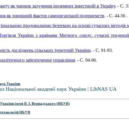
ету як чинник залучення іноземних інвестицій в Україну
. - C. 3
ня як зовнішній фактор самоорганізації підприємств
. - C. 44-56 .
гіональною продовольчою безпекою на основі сучасних методів
Торгівля України з країнами Митного союзу: сучасні тенденці
ість досліджень сільських територій України
. - C. 91-93.
аналітичного забезпечення управління
. - C. 94-96.
аук України
ал Національної академії наук України | LibNAS UA
України імені В. І. Вернадського (НБУВ)
 технологій НБУВ