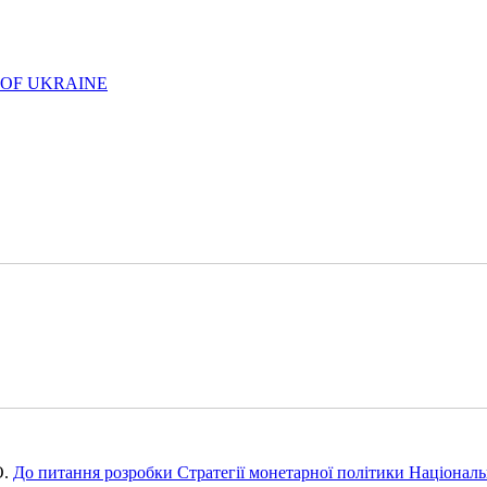
 OF UKRAINE
О.
До питання розробки Стратегії монетарної політики Націонал