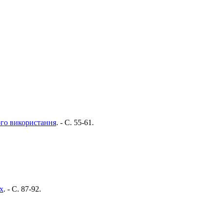
ого використання
. - C. 55-61.
х
. - C. 87-92.