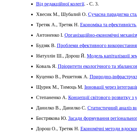
Від редакційної колегії
. - C. 3.
Хвесик М., Шубалий О.
Сучасна парадигма стал
Третяк А., Третяк Н.
Економіка та ефективність
Антоненко І.
Організаційно-економічні механізм
Будзяк В.
Проблеми ефективного використання з
Ібатуллін Ш., Дорош Й.
Модель капіталізації зе
Коваль Я.
Пріоритети екологічного та збалансо
Куценко В., Решетняк А.
Природно-інфраструкт
Щурик М., Тимоць М.
Інновації через інтегра
Степаненко А.
Концепції світового розвитку з
Данилко В., Данилко С.
Статистичний аналіз ви
Бистрякова Ю.
Засади формування регіональног
Дорош О., Третяк Н.
Економічні методи вдоско