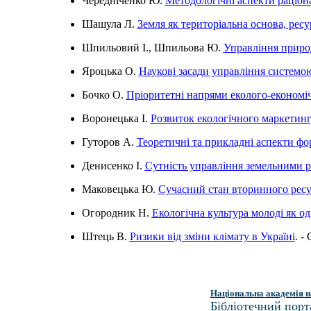
Чередніченко Ю.
Методологічні аспекти раціон
Шашула Л.
Земля як територіальна основа, рес
Шпильовий І., Шпильова Ю.
Управління приро
Яроцька О.
Наукові засади управління системо
Бочко О.
Пріоритетні напрями еколого-економі
Воронецька І.
Розвиток екологічного маркетинг
Гуторов А.
Теоретичні та прикладні аспекти фо
Денисенко І.
Сутність управління земельними 
Маковецька Ю.
Сучасний стан вторинного ресу
Огородник Н.
Екологічна культура молоді як од
Штець В.
Ризики від зміни клімату в Україні
. -
Національна академія н
Бібліотечний порт