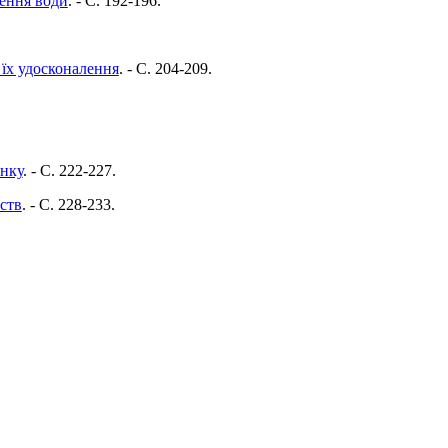
щення води
. - C. 192-196.
їх удосконалення
. - C. 204-209.
инку
. - C. 222-227.
ств
. - C. 228-233.