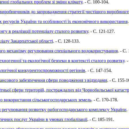
енні глобальних проблем зі зміни клімату
. - C. 100-104.
 виробничників до запровадження стратегії чистішого виробницт
 ресурсів України та особливості їх економічного використання
гу в реалізації потенціалу сталого розвитку
. - C. 121-127.
іалу Закарпатської області
. - C. 128-133.
го механізму регулювання спеціального водокористування
. - C.
хногенної та екологічної безпеки в контексті сталого розвитку
. 
логічної конкурентоспроможності регіонів
. - C. 147-154.
нансового забезпечення сфери поводження з відходами
. - C. 155-1
тньої сфери територій, постраждалих від Чорнобильської катаст
го використання сільськогосподарських земель
. - C. 170-178.
м регулювання розвитку рибогосподарського комплексу України
.
чних послуг України в умовах глобалізації
. - C. 185-191.