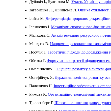
Дубовіч І., Булгакова М.
Участь України у виріш
Загвойська Л., Лінинська Л.
Оцінка схильності
Ільїна М.
Диференціація природно-рекреаційних
Ілляшенко І.
Механізми екологічного франчайзин
Малахова С.
Аналіз земельно-ресурсного потенц
Мандзик В.
Напрями вдосконалення економічно
Носуліч Т.
Теоретичні підходи до дослідження те
Обиход Г.
Формування стратегії підвищення еко
Омельяненко Т.
Сценарії розвитку в системі фі
Остафійчук Я.
Державна політика розвитку осві
Паляничко Н.
Інвестиційне забезпечення стало
Рижова К.
Організаційно-економічний механіз
Трілленберг Г.
Шляхи поліпшення ринку туристи