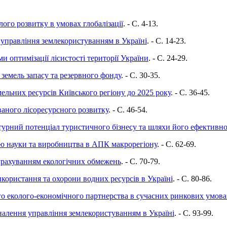
ого розвитку в умовах глобалізації
. - C. 4-13.
 управління землекористуванням в Україні
. - C. 14-23.
и оптимізації лісистості території України
. - C. 24-29.
емель запасу та резервного фонду
. - C. 30-35.
мельних ресурсів Київського регіону до 2025 року
. - C. 36-45.
ваного лісоресурсного розвитку
. - C. 46-54.
урний потенціал туристичного бізнесу та шляхи його ефективн
цію науки та виробництва в АПК макрорегіону
. - C. 62-69.
 урахуванням екологічних обмежень
. - C. 70-79.
користання та охорони водних ресурсів в Україні
. - C. 80-86.
о еколого-економічного партнерства в сучасних ринкових умова
налення управління землекористуванням в Україні
. - C. 93-99.