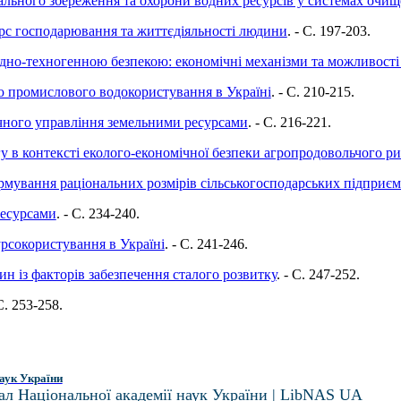
ального збереження та охорони водних ресурсів у системах очи
урс господарювання та життєдіяльності людини
. - C. 197-203.
дно-техногенною безпекою: економічні механізми та можливості 
ю промислового водокористування в Україні
. - C. 210-215.
чного управління земельними ресурсами
. - C. 216-221.
у в контексті еколого-економічної безпеки агропродовольчого р
рмування раціональних розмірів сільськогосподарських підприєм
ресурсами
. - C. 234-240.
рсокористування в Україні
. - C. 241-246.
ин із факторів забезпечення сталого розвитку
. - C. 247-252.
 C. 253-258.
аук України
ал Національної академії наук України | LibNAS UA