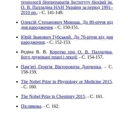
технології біопрепаратів Інституту біохімії ім.
О. В. Палладіна НАН України за період 1991–
2010 рр.
. - C. 141-149.
Олексій Степанович Микоша. До 80-річчя від
дня народження
. - C. 150-151.
Юрій Іванович Губський. До 70-річчя від дня
народження
. - C. 152-153.
Редіна В. В.
Коротко про О. В. Палладіна,
його друковані праці і лекції
. - C. 154-157.
Пам’яті Георгія Вікторовича Донченка
. - C.
158-159.
The Nobel Prize in Physiology or Medicine 2015
.
- C. 160.
The Nobel Prize in Chemistry 2015
. - C. 161.
Післямова
. - C. 162.