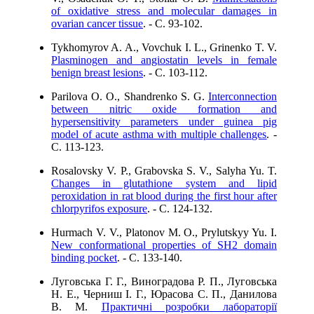
of oxidative stress and molecular damages in
ovarian cancer tissue
. - C. 93-102.
Tykhomyrov A. A., Vovchuk I. L., Grinenko T. V.
Plasminogen and angiostatin levels in female
benign breast lesions
. - C. 103-112.
Parilova O. O., Shandrenko S. G.
Interconnection
between nitric oxide formation and
hypersensitivity parameters under guinea pig
model of acute asthma with multiple challenges
. -
C. 113-123.
Rosalovsky V. P., Grabovska S. V., Salyha Yu. T.
Changes in glutathione system and lipid
peroxidation in rat blood during the first hour after
chlorpyrifos exposure
. - C. 124-132.
Hurmach V. V., Platonov M. O., Prylutskyy Yu. I.
New conformational properties of SH2 domain
binding pocket
. - C. 133-140.
Луговська Г. Г., Виноградова Р. П., Луговська
Н. Е., Черниш І. Г., Юрасова С. П., Данилова
В. М.
Практичні розробки лабораторії