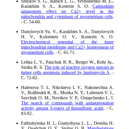
Shlykov S. G., Babich L. G., Yevtushenko M. E.,
Karakhim S. A., Kosterin S. O.
Calmodulin
antagonists effect on Ca2+ level in the
mitochondria and cytoplasm of myometrium cells
.
- C. 54-60.
Danylovych Yu. V., Karakhim S. A., Danylovych
H. V., Kolomiets O. V., Kosterin S. O.
Electrochemical potential of the inner
mitochondrial membrane and Ca2+ homeostasis of
myometrium cells
. - C. 61-71.
Lehka L. V., Panchuk R. R., Berger W., Rohr Ju.,
Stoika R. S.
The role of reactive oxygen species in
tumor cells apoptosis induced by landomycin A
. -
C. 72-82.
Halenova T. I., Nikolaeva I. V., Nakonechna A.
V., Bolibrukh K. B., Monka N. Y., Lubenets V. I.,
Savchuk O. M., Novikov V. P., Ostapchenko L. I.
The search of compounds with antiaggregation
activity among S-esters of thiosulfonic acids
. - C.
83-92.
Falfushynska H. I., Gnatyshyna L. L., Deneha H.
V., Osadchuk O. Y., Stoliar O. B.
Manifestations