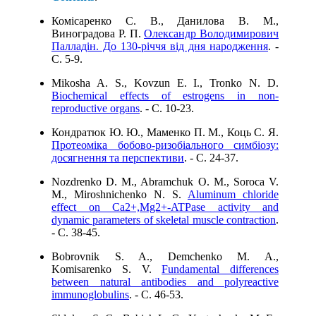
Комісаренко С. В., Данилова В. М.,
Виноградова Р. П.
Олександр Володимирович
Палладін. До 130-річчя від дня народження
. -
C. 5-9.
Mikosha A. S., Kovzun E. I., Tronko N. D.
Biochemical effects of estrogens in non-
reproductive organs
. - C. 10-23.
Кондратюк Ю. Ю., Маменко П. М., Коць С. Я.
Протеоміка бобово-ризобіального симбіозу:
досягнення та перспективи
. - C. 24-37.
Nozdrenko D. M., Abramchuk O. M., Soroca V.
M., Miroshnichenko N. S.
Aluminum chloride
effect on Ca2+,Mg2+-ATPase activity and
dynamic parameters of skeletal muscle contraction
.
- C. 38-45.
Bobrovnik S. A., Demchenko M. A.,
Komisarenko S. V.
Fundamental differences
between natural antibodies and polyreactive
immunoglobulins
. - C. 46-53.