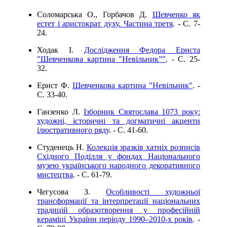
Соломарська О., Горбачов Д.
Шевченко як
естет і аристократ духу. Частина третя
. - C. 7-
24.
Ходак І.
Дослідження Федора Ернста
"Шевченкова картина "Невільник”"
. - C. 25-
32.
Ернст Ф.
Шевченкова картина "Невільник"
. -
C. 33-40.
Ганзенко Л.
Ізборник Святослава 1073 року:
художні, історичні та догматичні акценти
ілюстративного ряду
. - C. 41-60.
Студенець Н.
Колекція зразків хатніх розписів
Східного Поділля у фондах Національного
музею українського народного декоративного
мистецтва
. - C. 61-79.
Чегусова З.
Особливості художньої
трансформації та інтерпретації національних
традицій образотворення у професійній
кераміці України періоду 1990–2010-х років
. -