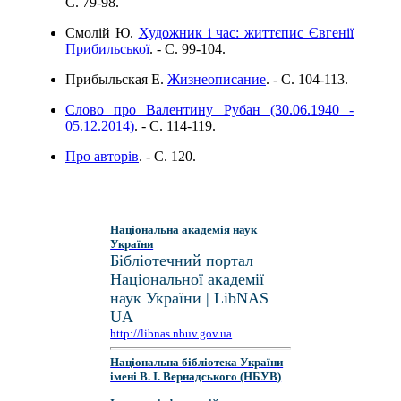
C. 79-98.
Смолій Ю.
Художник і час: життєпис Євгенії
Прибильської
. - C. 99-104.
Прибыльская Е.
Жизнеописание
. - C. 104-113.
Слово про Валентину Рубан (30.06.1940 -
05.12.2014)
. - C. 114-119.
Про авторів
. - C. 120.
Національна академія наук
України
Бібліотечний портал
Національної академії
наук України | LibNAS
UA
http://libnas.nbuv.gov.ua
Національна бібліотека України
імені В. І. Вернадського (НБУВ)