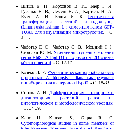
Шиша Е. Н., Корховой В. И., Баер Г. Я.,
Гузенко Е. В., Лемеш В. А., Картель Н. А.,
Емец А. И., Блюм Я. Б.
Генетическая
трансформация растений льна-долгунца
(Linum usitatissimum L.) химерным геном GFP-
TUA6 для визуализации микротрубочек
. - C.
3-11.
Чеботар Г. О., Чеботар С. В., Моцний І. І.,
Сиволап Ю. М.
Уточнення ступеня зчеплення
генів Rht8 ТА Ppd-D1 на хромосомі 2D озимої
м’якої пшениці
. - C. 12-17.
Козеко Л. Е.
Фенотипическая вариабельность
проростков Arabidopsis thaliana как результат
ингибирования шаперонов Hsp90
. - C. 18-33.
Сорока А. И.
Дифференциация гаплоидных и
дигаплоидных растений рапса на
цитологическом и морфологическом уровнях
.
- C. 34-39.
Kaur H., Kumari S., Gupta R. C.
Cytomorphological studies in some members of
tribe Paniceae (Poaceae) from district Kangra of