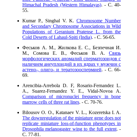
Himachal Pradesh (Western Himalayas)
. - C. 40-
55.
Kumar P., Singhal V. K.
Chromosome Number
and Secondary Chromosome Associations in Wild
Populations of Geranium Pratense L. from the
Cold Deserts of Lahaul-Spiti (India)
. - C. 56-65.
Феськов А. М., Жилкова Е. С., Безпечная И.
М., Сомова Е. В., Феськов В. А.
Связь
морфологических аномалий сперматозоидов с
наличием анеуплоидий в их ядрах у мужчин с
астено-, олиго- и тератозооспермией
. - C. 66-
69.
Arencibia-Arrebola D. F, Rosario-Fernandez L.
A., Suarez-Fernandez Y. E., Vidal-Novoa A.
Comparison of micronuclei frequency in bone
marrow cells of three rat lines
. - C. 70-76.
Bilousov O. O., Katanaev V. L., Kozeretska I. A.
The downregulation of the miniature gene does not
replicate miniature loss-of-function phenotypes in
Drosophila melanogaster wing to the full extent
. -
C. 77-81.