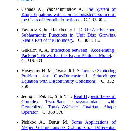
Cabada A., Yakhshimuratov A.
The System of
Kaup Equations with a Self-Consistent Source in
the Class of Periodic Functions
. - C. 287-303.
Favorov S. Ju., Radchenko L. D.
On Analytic and
Subharmonic Functions in Unit Disc Growing
Near a Part of the Boundary
. - C. 304-315.
Gukalov A. A.
Interaction between "Accelerating-
Packing" Flows for the Bryan-Pidduck Model
. -
C. 316-331.
Huseynov H. M., Osmanli J. A.
Inverse Scattering
Problem for One-Dimensional Schrödinger
Equation with Discontinuity Conditions
. - C. 332-
359.
Jeong I., Pak E., Suh Y. J.
Real Hypersurfaces in
Complex Two-Plane Grassmannians with
Generalized Tanaka-Webster Invariant Shape
Operator
. - C. 360-378.
Pishkoo A., Darus M.
Some Applications of
Meijer G-Functions as Solutions of Differential