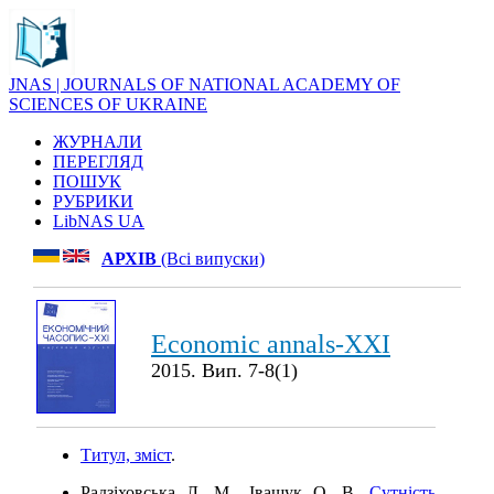
JNAS | JOURNALS OF NATIONAL ACADEMY OF
SCIENCES OF UKRAINE
ЖУРНАЛИ
ПЕРЕГЛЯД
ПОШУК
РУБРИКИ
LibNAS UA
АРХІВ
(Всі випуски)
Economic annals-XXI
2015. Вип. 7-8(1)
Титул, зміст
.
Радзіховська Л. М., Іващук О. В.
Сутність