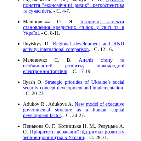
поняття "економічний ризик": ретроспектива
та сучасність
. - C. 4-7.
Маліновська О. Я.
Історичні аспекти
становлення кредитних спілок у світі та в
Україні
. - C. 8-11.
Ilnytskyy D.
Regional development and R&D
activity: international comparison
. - C. 12-16.
Маловичко С. В.
Аналіз стану та
особливостей розвитку міжнародної
електронної торгівлі
. - C. 17-19.
Ilyash O.
Strategic priorities of Ukraine’s social
security concept development and implementation
.
- C. 20-23.
Adukov R., Adukova A.
New model of executive
governmental structure as a human capital
development factor
. - C. 24-27.
Пенькова О. Г., Котвицька Н. М., Ревуцька А.
О.
Пріоритети державної підтримки розвитку
зерновиробництва в Україні
. - C. 28-31.