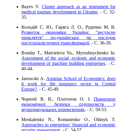
Bayev V.
Cluster approach as an instrument for
medical tourism development in Ukraine
. - C. 32-
35.
Колодій С. Ю., Гаряга Л. О., Руденко М. В.
Розвиток економіки України: "ресурсне
прокляття" по-українськи чи наслідок
постсоціалістичної трансформації
. - C. 36-39.
Bondar T., Matvieieva Yu., Myroshnychenko Iu.
Assessment of the social, ecologic and economic
development of machine building enterprises
. - C.
40-44.
Janowski A.
Austrian School of Economics: does
it work for life insurance sector in Central
Europe?
. - C. 45-49.
Чорний В. В., Платонов О. І.
Принципи
економічної безпеки підприємств у
мультимодальних перевезеннях
. - C. 50-53.
Moskalenko N., Romanenko O., Oliinyk T.
Approaches to enterprises’ financial and economic
security management
. - C. 54-57.