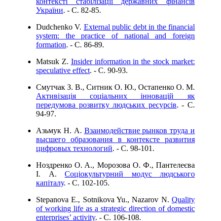
контексті стабілізації державних фінансів
України
. - C. 82-85.
Dudchenko V.
External public debt in the financial
system: the practice of national and foreign
formation
. - C. 86-89.
Matsuk Z.
Insider information in the stock market:
speculative effect
. - C. 90-93.
Смутчак З. В., Ситник О. Ю., Остапенко О. М.
Активізація соціальних інновацій як
передумова розвитку людських ресурсів
. - C.
94-97.
Азьмук Н. А.
Взаимодействие рынков труда и
высшего образования в контексте развития
цифровых технологий
. - C. 98-101.
Ноздренко O. A., Морозова О. Ф., Пантелеєва
І. А.
Соціокультурний модус людського
капіталу
. - C. 102-105.
Stepanova E., Sotnikova Yu., Nazarov N.
Quality
of working life as a strategic direction of domestic
enterprises’ activity
. - C. 106-108.