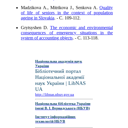
Madzikova A., Mitrikova J., Senkova A.
Quality
of life of seniors in the context of population
ageing in Slovakia
. - C. 109-112.
Grytsyshen D.
The economic and environmental
consequences of emergency situations in the
system of accounting objects
. - C. 113-118.
Національна академія наук
України
Бібліотечний портал
Національної академії
наук України | LibNAS
UA
http://libnas.nbuv.gov.ua
Національна бібліотека України
імені В. І. Вернадського (НБУВ)
Інститут інформаційних
технологій НБУВ