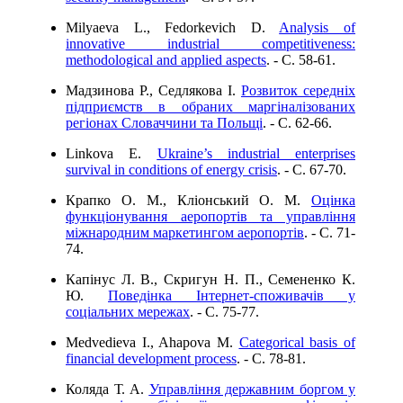
Milyaeva L., Fedorkevich D.
Analysis of
innovative industrial competitiveness:
methodological and applied aspects
. - C. 58-61.
Мадзинова Р., Седлякова І.
Розвиток середніх
підприємств в обраних маргіналізованих
регіонах Словаччини та Польщі
. - C. 62-66.
Linkova E.
Ukraine’s industrial enterprises
survival in conditions of energy crisis
. - C. 67-70.
Крапко О. М., Кліонський О. М.
Оцінка
функціонування аеропортів та управління
міжнародним маркетингом аеропортів
. - C. 71-
74.
Капінус Л. В., Скригун Н. П., Семененко К.
Ю.
Поведінка Інтернет-споживачів у
соціальних мережах
. - C. 75-77.
Medvedieva I., Ahapova M.
Categorical basis of
financial development process
. - C. 78-81.
Коляда Т. А.
Управління державним боргом у