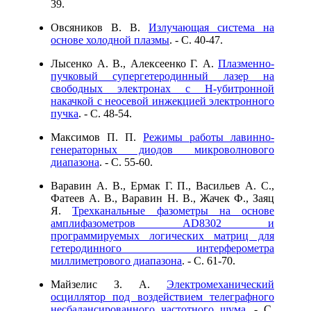
39.
Овсяников В. В.
Излучающая система на
основе холодной плазмы
. - C. 40-47.
Лысенко А. В., Алексеенко Г. А.
Плазменно-
пучковый супергетеродинный лазер на
свободных электронах с Н-убитронной
накачкой с неосевой инжекцией электронного
пучка
. - C. 48-54.
Максимов П. П.
Режимы работы лавинно-
генераторных диодов микроволнового
диапазона
. - C. 55-60.
Варавин А. В., Ермак Г. П., Васильев А. С.,
Фатеев А. В., Варавин Н. В., Жачек Ф., Заяц
Я.
Трехканальные фазометры на основе
амплифазометров AD8302 и
программируемых логических матриц для
гетеродинного интерферометра
миллиметрового диапазона
. - C. 61-70.
Майзелис З. А.
Электромеханический
осциллятор под воздействием телеграфного
несбалансированного частотного шума
. - C.