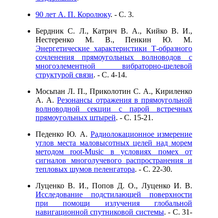
90 лет А. П. Королюку
. - C. 3.
Бердник С. Л., Катрич В. А., Кийко В. И.,
Нестеренко М. В., Пенкин Ю. М.
Энергетические характеристики Т-образного
сочленения прямоугольных волноводов с
многоэлементной вибраторно-щелевой
структурой связи
. - C. 4-14.
Мосьпан Л. П., Приколотин С. А., Кириленко
А. А.
Резонансы отражения в прямоугольной
волноводной секции с парой встречных
прямоугольных штырей
. - C. 15-21.
Педенко Ю. А.
Радиолокационное измерение
углов места маловысотных целей над морем
методом root-Music в условиях помех от
сигналов многолучевого распространения и
тепловых шумов пеленгатора
. - C. 22-30.
Луценко В. И., Попов Д. О., Луценко И. В.
Исследование подстилающей поверхности
при помощи излучения глобальной
навигационной спутниковой системы
. - C. 31-