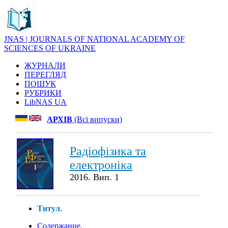
JNAS | JOURNALS OF NATIONAL ACADEMY OF
SCIENCES OF UKRAINE
ЖУРНАЛИ
ПЕРЕГЛЯД
ПОШУК
РУБРИКИ
LibNAS UA
АРХІВ
(Всі випуски)
Радіофізика та
електроніка
2016. Вип. 1
Титул
.
Содержание
.