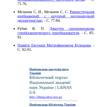
71-76.
Мельник С. И., Мельник С. С.
Реконструкция
изображений с крупной неоднородной
дискретностью
. - C. 77-84.
Рубан В. П.
Джиттер синхронизации
стробоскопического преобразователя
. - C. 85-
91.
Памяти Евгения Митрофановича Кулешова
. -
C. 92-93.
Національна академія наук
України
Бібліотечний портал
Національної академії
наук України | LibNAS
UA
http://libnas.nbuv.gov.ua
Національна бібліотека України