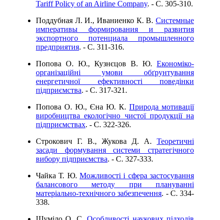
Tariff Policy of an Airline Company
. - C. 305-310.
Поддубная Л. И., Иваниенко К. В.
Системные
императивы формирования и развития
экспортного потенциала промышленного
предприятия
. - C. 311-316.
Попова О. Ю., Кузнєцов В. Ю.
Економіко-
організаційні умови обґрунтування
енергетичної ефективності поведінки
підприємства
. - C. 317-321.
Попова О. Ю., Єна Ю. К.
Природа мотивації
виробництва екологічно чистої продукції на
підприємствах
. - C. 322-326.
Строкович Г. В., Жукова Д. А.
Теоретичні
засади формування системи стратегічного
вибору підприємства
. - C. 327-333.
Чайка Т. Ю.
Можливості і сфера застосування
балансового методу при плануванні
матеріально-технічного забезпечення
. - C. 334-
338.
Шуміло О. С.
Особливості наукових підходів