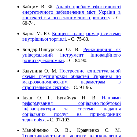
Байцим В. Ф.
Аналіз проблем ефективності
енергетичного забезпечення міст України в
контексті сталого економічного розвитку
. - C.
68-74.
Барна М. Ю.
Концепт трансформації системи
внутрішньої торгівлі
. - C. 75-83.
Бондар-Підгурська О. В.
Реінжиніринг як
універсальний інструмент інноваційного
розвитку економіки
. - C. 84-90.
Залунина О. М.
Построение концептуальной
схемы группировки областей Украины по
макроэкономическим параметрам в
строительном секторе
. - C. 91-96.
Іляш О. І., Бугайчук Н. В.
Напрями
реформування соціально-побутової
інфраструктури та системи надання
соціальних послуг на прикордонних
територіях
. - C. 97-103.
Манойленко О. В., Кравченко С. М.
Теоретико-методичні аспекти вдосконалення