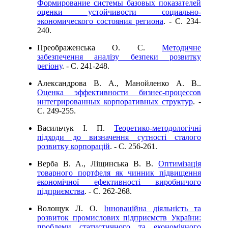
Формирование системы базовых показателей
оценки устойчивости социально-
экономического состояния региона
. - C. 234-
240.
Преображенська О. С.
Методичне
забезпечення аналізу безпеки розвитку
регіону
. - C. 241-248.
Александрова В. А., Манойленко А. В..
Оценка эффективности бизнес-процессов
интегрированных корпоративных структур
. -
C. 249-255.
Васильчук І. П.
Теоретико-методологічні
підходи до визначення сутності сталого
розвитку корпорацій
. - C. 256-261.
Верба В. А., Ліщинська В. В.
Оптимізація
товарного портфеля як чинник підвищення
економічної ефективності виробничого
підприємства
. - C. 262-268.
Волощук Л. О.
Інноваційна діяльність та
розвиток промислових підприємств України:
проблеми статистичного та економічного