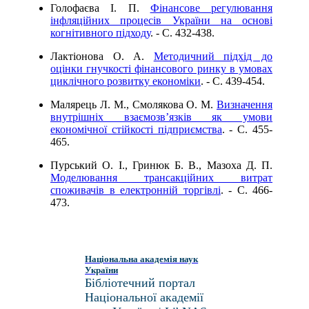
Голофаєва І. П.
Фінансове регулювання
інфляційних процесів України на основі
когнітивного підходу
. - C. 432-438.
Лактіонова О. А.
Методичний підхід до
оцінки гнучкості фінансового ринку в умовах
циклічного розвитку економіки
. - C. 439-454.
Малярець Л. М., Смолякова О. М.
Визначення
внутрішніх взаємозв’язків як умови
економічної стійкості підприємства
. - C. 455-
465.
Пурський О. І., Гринюк Б. В., Мазоха Д. П.
Моделювання трансакційних витрат
споживачів в електронній торгівлі
. - C. 466-
473.
Національна академія наук
України
Бібліотечний портал
Національної академії