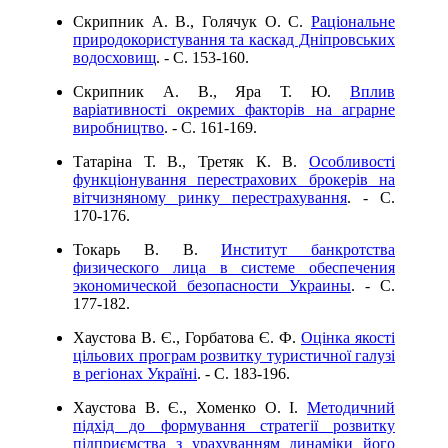
Скрипник А. В., Голячук О. С.
Раціональне
природокористування та каскад Дніпровських
водосховищ
. - C. 153-160.
Скрипник А. В., Яра Т. Ю.
Вплив
варіативності окремих факторів на аграрне
виробництво
. - C. 161-169.
Татаріна Т. В., Третяк К. В.
Особливості
функціонування перестрахових брокерів на
вітчизняному ринку перестрахування
. - C.
170-176.
Токарь В. В.
Институт банкротства
физического лица в системе обеспечения
экономической безопасности Украины
. - C.
177-182.
Хаустова В. Є., Горбатова Є. Ф.
Оцінка якості
цільових програм розвитку туристичної галузі
в регіонах Україні
. - C. 183-196.
Хаустова В. Є., Хоменко О. І.
Методичний
підхід до формування стратегії розвитку
підприємства з урахуванням динаміки його