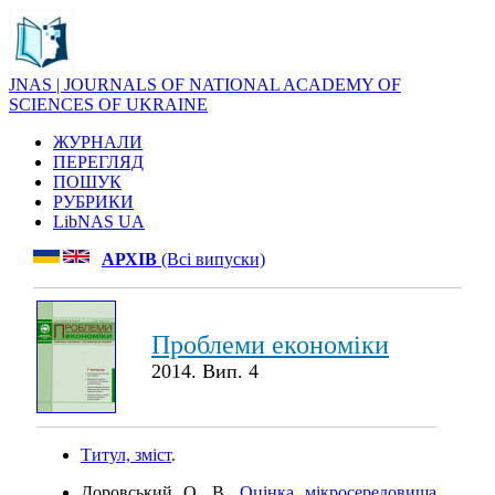
JNAS | JOURNALS OF NATIONAL ACADEMY OF
SCIENCES OF UKRAINE
ЖУРНАЛИ
ПЕРЕГЛЯД
ПОШУК
РУБРИКИ
LibNAS UA
АРХІВ
(Всі випуски)
Проблеми економіки
2014. Вип. 4
Титул, зміст
.
Доровський О. В.
Оцінка мікросередовища