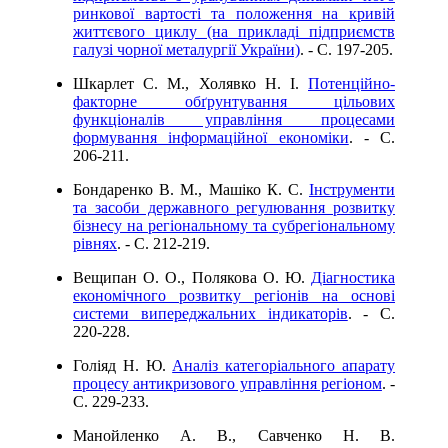
ринкової вартості та положення на кривій
життєвого циклу (на прикладі підприємств
галузі чорної металургії України)
. - C. 197-205.
Шкарлет С. М., Холявко Н. І.
Потенційно-
факторне обґрунтування цільових
функціоналів управління процесами
формування інформаційної економіки
. - C.
206-211.
Бондаренко В. М., Машіко К. С.
Інструменти
та засоби державного регулювання розвитку
бізнесу на регіональному та субрегіональному
рівнях
. - C. 212-219.
Вещипан О. О., Полякова О. Ю.
Діагностика
економічного розвитку регіонів на основі
системи випереджальних індикаторів
. - C.
220-228.
Голіяд Н. Ю.
Аналіз категоріального апарату
процесу антикризового управління регіоном
. -
C. 229-233.
Манойленко А. В., Савченко Н. В.