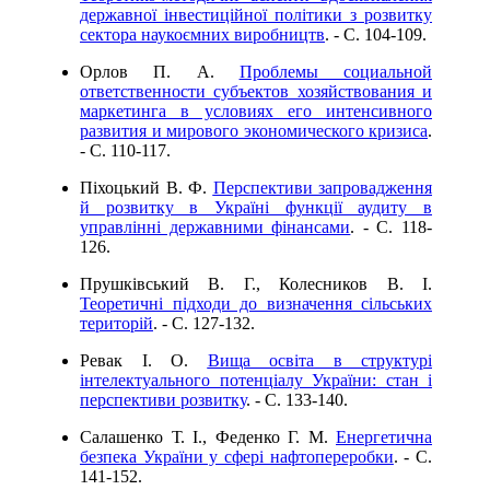
державної інвестиційної політики з розвитку
сектора наукоємних виробництв
. - C. 104-109.
Орлов П. А.
Проблемы социальной
ответственности субъектов хозяйствования и
маркетинга в условиях его интенсивного
развития и мирового экономического кризиса
.
- C. 110-117.
Піхоцький В. Ф.
Перспективи запровадження
й розвитку в Україні функції аудиту в
управлінні державними фінансами
. - C. 118-
126.
Прушківський В. Г., Колесников В. І.
Теоретичні підходи до визначення сільських
територій
. - C. 127-132.
Ревак І. О.
Вища освіта в структурі
інтелектуального потенціалу України: стан і
перспективи розвитку
. - C. 133-140.
Салашенко Т. І., Феденко Г. М.
Енергетична
безпека України у сфері нафтопереробки
. - C.
141-152.