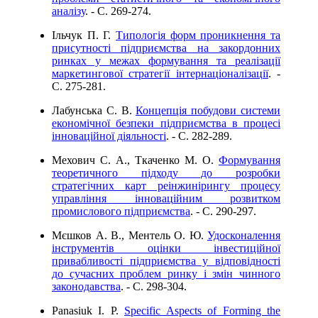
аналізу
. - C. 269-274.
Ільчук П. Г.
Типологія форм проникнення та
присутності підприємства на закордонних
ринках у межах формування та реалізації
маркетингової стратегії інтернаціоналізації
. -
C. 275-281.
Лабунська С. В.
Концепція побудови системи
економічної безпеки підприємства в процесі
інноваційної діяльності
. - C. 282-289.
Мехович С. А., Ткаченко М. О.
Формування
теоретичного підходу до розробки
стратегічних карт реінжинірингу процесу
управління інноваційним розвитком
промислового підприємства
. - C. 290-297.
Мєшков А. В., Ментель О. Ю.
Удосконалення
інструментів оцінки інвестиційної
привабливості підприємства у відповідності
до сучасних проблем ринку і змін чинного
законодавства
. - C. 298-304.
Panasiuk I. P.
Specific Aspects of Forming the