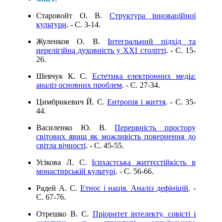
Старовойт О. В.
Структура інноваційної
культури
. - C. 3-14.
Жуленков О. В.
Інтегральний підхід та
нерелігійна духовність у XXI столітті
. - C. 15-
26.
Шевчук К. С.
Естетика електронних медіа:
аналіз основних проблем
. - C. 27-34.
Цимбрикевич Й. С.
Ентропія і життя
. - C. 35-
44.
Василенко Ю. В.
Перервність простору
світових явищ як можливість повернення до
світла вічності
. - C. 45-55.
Усікова Л. С.
Ісихастська життєстійкість в
монастирській культурі
. - C. 56-66.
Радей А. С.
Етнос і нація. Аналіз дефініцій
. -
C. 67-76.
Отрешко В. С.
Пріоритет інтелекту, совісті і