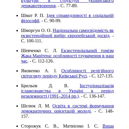
культури в структурі українського
державотворення
. - C. 77-89.
Шмат Р. П.
Ідея справедливості в соціальній
філософії
. - C. 90-99.
Шморгун О. О.
Національна самосвідомість як
екзистенційний вибір: європейський досвід
. -
C. 100-111.
Шевченко С. Л.
Екзистенціальний томізм
Жака Марітена: особливості тлумачення в наш
час
. - C. 112-126.
Яковенко А. І.
Особливості релігійного
світогляду періоду Київської Русі
. - C. 127-135.
Брильов Д. В.
Інстуціоналізація
ісламознавства в Україні в період
незалежності (1991–2014 рр.)
. - C. 136-147.
Шелюк Л. М.
Освіта в системі формування
демократичних орієнтацій молоді
. - C. 148-
157.
Сторожук С. В., Матвієнко І. С.
Вища