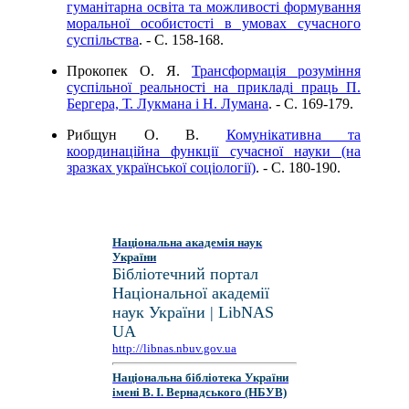
гуманітарна освіта та можливості формування
моральної особистості в умовах сучасного
суспільства
. - C. 158-168.
Прокопек О. Я.
Трансформація розуміння
суспільної реальності на прикладі праць П.
Бергера, Т. Лукмана і Н. Лумана
. - C. 169-179.
Рибщун О. В.
Комунікативна та
координаційна функції сучасної науки (на
зразках української соціології)
. - C. 180-190.
Національна академія наук
України
Бібліотечний портал
Національної академії
наук України | LibNAS
UA
http://libnas.nbuv.gov.ua
Національна бібліотека України
імені В. І. Вернадського (НБУВ)