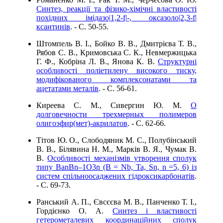
Синтез, реакції та фізико-хімічні властивості
похідних імідазо|1,2-f|-, оксазоло|2,3-f|
ксантинів
. - C. 50-55.
Штомпель В. І., Бойко В. В., Дмитрієва Т. В.,
Рябов С. В., Кримовська С. К., Невмержицька
Г. Ф., Кобріна Л. В., Янова К. В.
Структурні
особливості поліетилену високого тиску,
модифікованого комплексонатами та
ацетатами металів
. - C. 56-61.
Киреева С. М., Сивергин Ю. М.
О
долговечности трехмерных полимеров
олигоэфир(мет)-акрилатов
. - C. 62-66.
Тітов Ю. О., Слободяник М. С., Полубінський
В. В., Білявина Н. М., Марків В. Я., Чумак В.
В.
Особливості механізмів утворення сполук
типу ВаnBn–1O3n (В = Nb, Ta, Sn, n =5, 6) із
систем спільноосаджених гідроксикарбонатів
.
- C. 69-73.
Ранський А. П., Євсєєва М. В., Панченко Т. І.,
Гордієнко О. А.
Синтез i властивості
гетерометалевих координаційних сполук