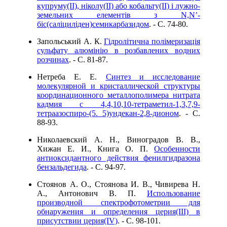
купруму(ІІ), ніколу(ІІ) або кобальту(ІІ) і лужно-
земельних елементів з N,N’-
біс(саліциліден)семикарбазидом
. - C. 74-80.
Запольський А. К.
Гідролітична полімеризація
сульфату алюмінію в розбавлених водних
розчинах
. - C. 81-87.
Нетреба Е. Е.
Синтез и исследование
молекулярной и кристаллической структуры
координационного металлополимера нитрата
кадмия с 4,4,10,10-тетраметил-1,3,7,9-
тетраазоспиро-(5. 5)ундекан-2,8-дионом
. - C.
88-93.
Николаевский А. Н., Виноградов В. В.,
Хижан Е. И., Книга О. П.
Особенности
антиоксидантного действия фенилгидразона
бензальдегида
. - C. 94-97.
Стоянов А. О., Стоянова И. В., Чивирева Н.
А., Антонович В. П.
Использование
производной спектрофотометрии для
обнаружения и определения церия(III) в
присутствии церия(IV)
. - C. 98-101.