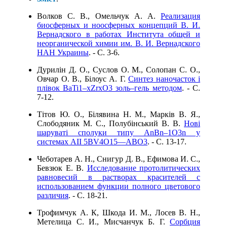
Волков С. В., Омельчук А. А.
Реализация
биосферных и ноосферных концепций В. И.
Вернадского в работах Института общей и
неорганической химии им. В. И. Вернадского
НАН Украины
. - C. 3-6.
Дурилін Д. О., Суслов О. М., Солопан С. О.,
Овчар О. В., Білоус А. Г.
Cинтез наночасток і
плівок BaTi1–xZrxO3 золь–гель методом
. - C.
7-12.
Тітов Ю. О., Білявина Н. М., Марків В. Я.,
Слободяник М. С., Полубінський В. В.
Нові
шаруваті сполуки типу AnBn–1O3n у
системах AII 5BV4O15—ABO3
. - C. 13-17.
Чеботарeв А. Н., Снигур Д. В., Ефимова И. С.,
Бевзюк Е. В.
Исследование протолитических
равновесий в растворах красителей с
использованием функции полного цветового
различия
. - C. 18-21.
Трофимчук А. К, Шкода И. М., Лосев В. Н.,
Метелица С. И., Мисчанчук Б. Г.
Сорбция