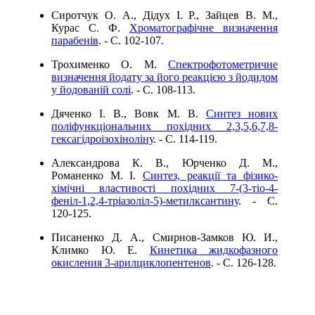
Сиротчук О. А., Дідух І. Р., Зайцев В. М.,
Курас С. Ф.
Хроматографічне визначення
парабенів
. - C. 102-107.
Трохименко О. М.
Спектрофотометричне
визначення йодату за його реакцією з йодидом
у йодованій солі
. - C. 108-113.
Дяченко І. В., Вовк М. В.
Синтез нових
поліфункціональних похідних 2,3,5,6,7,8-
гексагідроізохіноліну
. - C. 114-119.
Александрова К. В., Юрченко Д. М.,
Романенко М. І.
Синтез, реакції та фізико-
хімічні властивості похідних 7-(3-тіо-4-
феніл-1,2,4-тріазоліл-5)-метилксантину
. - C.
120-125.
Писаненко Д. А., Смирнов-Замков Ю. И.,
Климко Ю. Е.
Кинетика жидкофазного
окисления 3-арилциклопентенов
. - C. 126-128.