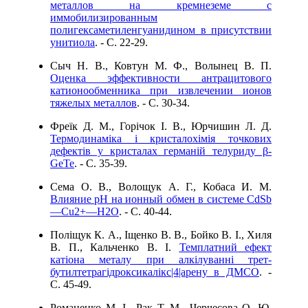
металлов на кремнеземе с
иммобилизированным
полигексаметиленгуанидином в присутствии
унитиола
. - C. 22-29.
Сыч Н. В., Ковтун М. Ф., Волынец В. П.
Оценка эффективности антрацитового
катионообменника при извлечении ионов
тяжелых металлов
. - C. 30-34.
Фреїк Д. М., Горічок І. В., Юрчишин Л. Д.
Термодинаміка і кристалохімія точкових
дефектів у кристалах германій телуриду β-
GeTe
. - C. 35-39.
Сема О. В., Волощук А. Г., Кобаса И. М.
Влияние рН на ионный обмен в системе CdSb
—Cu2+—H2O
. - C. 40-44.
Полiщук К. А., Іщенко В. В., Бойко В. І., Хиля
В. П., Кальченко В. І.
Темплатний ефект
катіона металу при алкілуванні трет-
бутилтетрагідроксикалікс|4|арену в ДМСО
. -
C. 45-49.
Романенко М. І., Рак Т. М., Черчесова О. Ю.