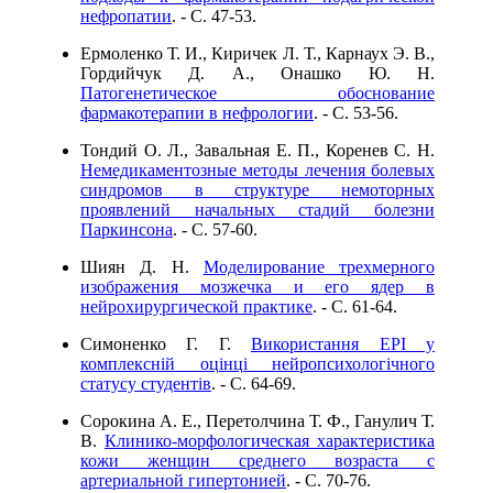
нефропатии
. - C. 47-53.
Ермоленко Т. И., Киричек Л. Т., Карнаух Э. В.,
Гордийчук Д. А., Онашко Ю. Н.
Патогенетическое обоснование
фармакотерапии в нефрологии
. - C. 53-56.
Тондий О. Л., Завальная Е. П., Коренев С. Н.
Немедикаментозные методы лечения болевых
синдромов в структуре немоторных
проявлений начальных стадий болезни
Паркинсона
. - C. 57-60.
Шиян Д. Н.
Моделирование трехмерного
изображения мозжечка и его ядер в
нейрохирургической практике
. - C. 61-64.
Симоненко Г. Г.
Використання ЕРІ у
комплексній оцінці нейропсихологічного
статусу студентів
. - C. 64-69.
Сорокина А. Е., Перетолчина Т. Ф., Ганулич Т.
В.
Клинико-морфологическая характеристика
кожи женщин среднего возраста с
артериальной гипертонией
. - C. 70-76.