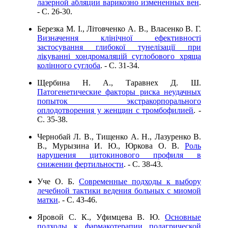
лазерной абляции варикозно измененных вен
.
- C. 26-30.
Березка М. І., Літовченко А. В., Власенко В. Г.
Визначення клінічної ефективності
застосування глибокої тунелізації при
лікуванні хондромаляцій суглобового хряща
колінного суглоба
. - C. 31-34.
Щербина Н. А., Таравнех Д. Ш.
Патогенетические факторы риска неудачных
попыток экстракорпорального
оплодотворения у женщин с тромбофилией
. -
C. 35-38.
Чернобай Л. В., Тищенко А. Н., Лазуренко В.
В., Мурызина И. Ю., Юркова О. В.
Роль
нарушения цитокинового профиля в
снижении фертильности
. - C. 38-43.
Уче О. Б.
Современные подходы к выбору
лечебной тактики ведения больных с миомой
матки
. - C. 43-46.
Яровой С. К., Уфимцева В. Ю.
Основные
подходы к фармакотерапии подагрической