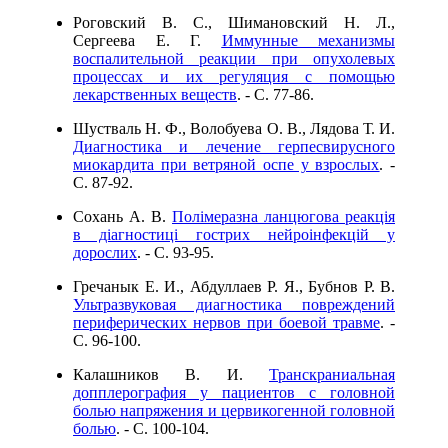
Роговский В. С., Шимановский Н. Л.,
Сергеева Е. Г.
Иммунные механизмы
воспалительной реакции при опухолевых
процессах и их регуляция с помощью
лекарственных веществ
. - C. 77-86.
Шустваль Н. Ф., Волобуева О. В., Лядова Т. И.
Диагностика и лечение герпесвирусного
миокардита при ветряной оспе у взрослых
. -
C. 87-92.
Сохань А. В.
Полімеразна ланцюгова реакція
в діагностиці гострих нейроінфекцій у
дорослих
. - C. 93-95.
Гречанык Е. И., Абдуллаев Р. Я., Бубнов Р. В.
Ультразвуковая диагностика повреждений
периферических нервов при боевой травме
. -
C. 96-100.
Калашников В. И.
Транскраниальная
допплерография у пациентов с головной
болью напряжения и цервикогенной головной
болью
. - C. 100-104.