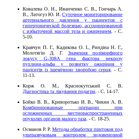
Ковалева О. Н., Иванченко С. В., Гончарь А.
В., Латогуз Ю. И.
Суточное мониторирование
артериального давления у пациентов с
гипертонической болезнью, ассоциированной
с избыточной массой тела и ожирением
. - C.
5-10.
Кравчун П. Г., Кадикова О. І., Риндіна Н. Г.,
Молотягін Д. Г.
Значення поліморфного
локусу G-308A гена фактора некрозу
пухлини-альфа у розвитку ожиріння у
пацієнтів із ішемічною хворобою серця
. - C.
11-13.
Корж О. М., Краснокутський С. В.
Діагностика та лікування подагри
. - C. 14-17.
Бойко В. В., Криворотько И. В., Чикин А. В.
Комбинированные операции при
осложненных местнораспространенных
опухолях органов малого таза
. - C. 18-25.
Османов Р. Р.
Методы обработки притоков под
ультразвуковым контролем эндовенозной