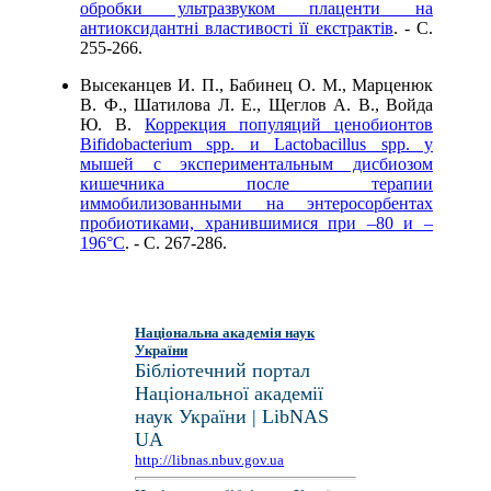
обробки ультразвуком плаценти на
антиоксидантні властивості її екстрактів
. - C.
255-266.
Высеканцев И. П., Бабинец О. М., Марценюк
В. Ф., Шатилова Л. Е., Щеглов А. В., Войда
Ю. В.
Коррекция популяций ценобионтов
Bifidobacterium spp. и Lactobacillus spp. у
мышей с экспериментальным дисбиозом
кишечника после терапии
иммобилизованными на энтеросорбентах
пробиотиками, хранившимися при –80 и –
196°С
. - C. 267-286.
Національна академія наук
України
Бібліотечний портал
Національної академії
наук України | LibNAS
UA
http://libnas.nbuv.gov.ua