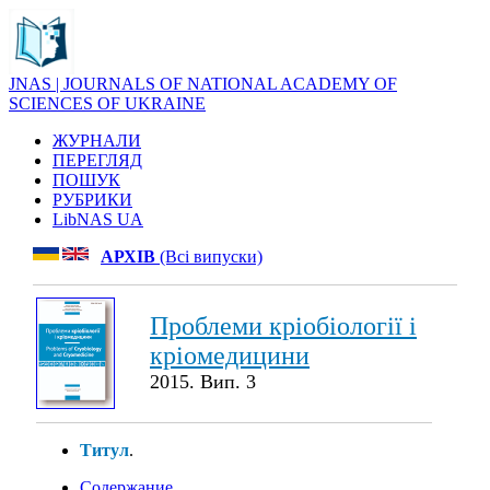
JNAS | JOURNALS OF NATIONAL ACADEMY OF
SCIENCES OF UKRAINE
ЖУРНАЛИ
ПЕРЕГЛЯД
ПОШУК
РУБРИКИ
LibNAS UA
АРХІВ
(Всі випуски)
Проблеми кріобіології і
кріомедицини
2015. Вип. 3
Титул
.
Содержание
.