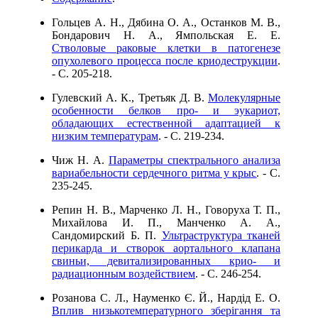
Гольцев А. Н., Дябина О. А., Останков М. В.,
Бондарович Н. А., Ямпольская Е. Е.
Стволовые раковые клетки в патогенезе
опухолевого процесса после криодеструкции
.
- C. 205-218.
Гулевский А. К., Третьяк Д. В.
Молекулярные
особенности белков про- и эукариот,
обладающих естественной адаптацией к
низким температурам
. - C. 219-234.
Чиж Н. А.
Параметры спектрального анализа
вариабельности сердечного ритма у крыс
. - C.
235-245.
Репин Н. В., Марченко Л. Н., Говоруха Т. П.,
Михайлова И. П., Манченко А. А.,
Сандомирский Б. П.
Ультраструктура тканей
перикарда и створок аортального клапана
свиньи, девитализированных крио- и
радиационным воздействием
. - C. 246-254.
Розанова С. Л., Науменко Є. Й., Нардід Е. О.
Вплив низькотемпературного зберігання та