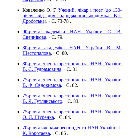
Коваленко О. Г.
Учений, лікар і поет (до 130-
річчя від дня народження академіка В.Г.
Дроботька)
. - C. 73-78 .
90-річчя академіка НАН України С. В.
Свєчнікова
. - C. 79.
80-річчя академіка НАН України В. М.
Шестопалова
. - C. 80.
80-річчя члена-кореспондента НАН України
В. С. Гудрамовича
. - C. 81.
75-річчя члена-кореспондента НАН України
В. Ф. Євдокимова
. - C. 82.
75-річчя члена-кореспондента НАН України
В. Я. Гутлянського
. - C. 83.
75-річчя члена-кореспондента НАН України
О. Л. Шубенка
. - C. 84.
70-річчя члена-кореспондента НАН України Г.
К. Коротаєва
. - C. 85 .