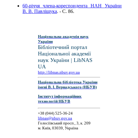
60-річчя члена-кореспондента НАН України
В. В. Павліщука
. - C. 86.
Національна академія наук
України
Бібліотечний портал
Національної академії
наук України | LibNAS
UA
http://libnas.nbuv.gov.ua
Національна бібліотека України
імені В. І. Вернадського (НБУВ)
Інститут інформаційних
технологій НБУВ
+38 (044) 525-36-24
libnas@nbuv.gov.ua
Голосіївський просп., 3, к. 209
м. Київ, 03039, Україна