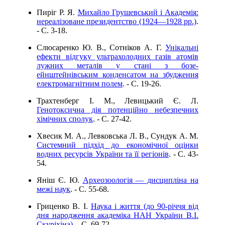
Пиріг Р. Я.
Михайло Грушевський і Академія:
нереалізоване президентство (1924—1928 рр.)
.
- C. 3-18.
Слюсаренко Ю. В., Сотніков А. Г.
Унікальні
ефекти відгуку ультрахолодних газів атомів
лужних металів у стані з бозе-
ейнштейнівським конденсатом на збудження
електромагнітним полем
. - C. 19-26.
Трахтенберг І. М., Левицький Є. Л.
Генотоксична дія потенційно небезпечних
хімічних сполук
. - C. 27-42.
Хвесик М. А., Левковська Л. В., Сундук А. М.
Системний підхід до економічної оцінки
водних ресурсів України та її регіонів
. - C. 43-
54.
Яніш Є. Ю.
Археозоологія — дисципліна на
межі наук
. - C. 55-68.
Гриценко В. І.
Наука і життя (до 90-річчя від
дня народження академіка НАН України В.І.
Скуріхіна)
. - C. 69-72.