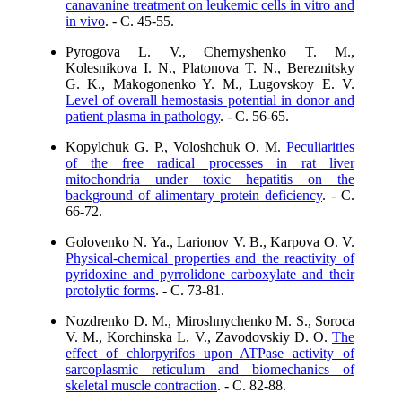
canavanine treatment on leukemic cells in vitro and
in vivo
. - C. 45-55.
Pyrogova L. V., Chernyshenko T. M.,
Kolesnikova I. N., Platonova T. N., Bereznitsky
G. K., Makogonenko Y. M., Lugovskoy E. V.
Level of overall hemostasis potential in donor and
patient plasma in pathology
. - C. 56-65.
Kopylchuk G. P., Voloshchuk O. M.
Peculiarities
of the free radical processes in rat liver
mitochondria under toxic hepatitis on the
background of alimentary protein deficiency
. - C.
66-72.
Golovenko N. Ya., Larionov V. B., Karpova O. V.
Physical-chemical properties and the reactivity of
pyridoxine and pyrrolidone carboxylate and their
protolytic forms
. - C. 73-81.
Nozdrenko D. M., Miroshnychenko M. S., Soroсa
V. M., Korchinska L. V., Zavodovskiy D. O.
The
effect of chlorpyrifos upon ATPase activity of
sarcoplasmic reticulum and biomechanics of
skeletal muscle contraction
. - C. 82-88.