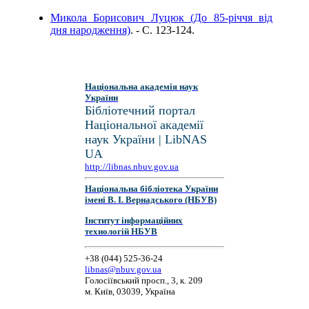
Микола Борисович Луцюк (До 85-річчя від
дня народження)
. - C. 123-124.
Національна академія наук
України
Бібліотечний портал
Національної академії
наук України | LibNAS
UA
http://libnas.nbuv.gov.ua
Національна бібліотека України
імені В. І. Вернадського (НБУВ)
Інститут інформаційних
технологій НБУВ
+38 (044) 525-36-24
libnas@nbuv.gov.ua
Голосіївський просп., 3, к. 209
м. Київ, 03039, Україна