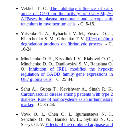
Veklich T. O.
The inhibitory influence of calix
arene of C-90 on the activity of Ca2+,Mg2+-
ATPases in plasma membrane and sarcoplasmic
reticulum in myometrium сells
. - C. 5-15.
Yatsenko T. A., Rybachuk V. М., Yusova O. I.,
Kharchenko S. M., Grinenko T. V.
Effect of fibrin
degradation products on fibrinolytic process
. - C.
16-24.
Minchenko O. H., Kryvdiuk I. V., Riabovol О. O.,
Minchenko D. O., Danilovskyi S. V., Ratushna О.
O.
Inhibition of IRE1 modifies the hypoxic
regulation of GADD family gene expressions in
U87 glioma cells
. - C. 25-34.
Sahu A., Gupta T., Kavishwar A., Singh R. K.
Cardiovascular disease among patients with type 2
diabetes: Role of homocysteine as an inflammatory
marker
. - C. 35-44.
Vovk O. I., Chen O. I., Igumentseva N. I.,
Senchuk O. Yu., Barska M. L., Sybirna N. O.,
Stasyk O. V.
Effects of the combined arginase and