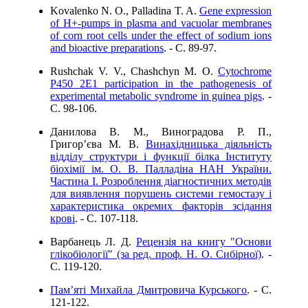
Kovalenko N. O., Palladina T. A.
Gene expression
of H+-pumps in plasma and vacuolar membranes
of corn root cells under the effect of sodium ions
and bioactive preparations
. - C. 89-97.
Rushchak V. V., Chashchyn M. O.
Cytochrome
P450 2E1 participation in the pathogenesis of
experimental metabolic syndrome in guinea pigs
. -
C. 98-106.
Данилова В. М., Виноградова Р. П.,
Григор’єва М. В.
Винахідницька діяльність
відділу структури і функції білка Інституту
біохімії ім. О. В. Палладіна НАН України.
Частина І. Розроблення діагностичних методів
для виявлення порушень системи гемостазу і
характеристика окремих факторів зсідання
крові
. - C. 107-118.
Варбанець Л. Д.
Рецензія на книгу "Основи
глікобіології" (за ред. проф. Н. О. Сибірної)
. -
C. 119-120.
Пам’яті Михайла Дмитровича Курського
. - C.
121-122.