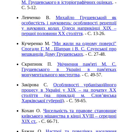
М. Грушевського в історіографічних оцінках
. -
C. 5-12.
Левченко В.
Михайло Грушевський як
особистість і науковець: особливості рецепції
у наукових колах Одеси наприкінці ХІХ –
першої половини ХХ століття
. - C. 13-26.
Кучеренко М.
"Ми жили на одному поверсі"
Спогади Г. М . Шапран і В. С. Слупської про
мешканців Дому Грушевських
. - C. 27-48.
Скрипник П.
Увічнення пам'яті М. С.
Грушевського в Україні в пам'ятках
монументального мистецтва
. - C. 49-57.
Закірова С.
Особливості урбанізаційного
процесу в Україні у ХІХ – на початку ХХ
століття (на прикладі м. Слов’янська
Харківської губернії)
. - C. 59-65.
Кохан О.
Чисельність та правове становище
київського міщанства в кінці XVIII – середині
ХІХ ст.
. - C. 66-71.
Бажан О.
Настрої та поведінка населення