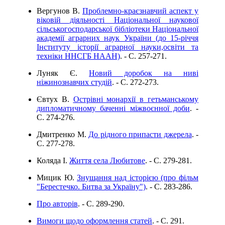
Вергунов В.
Проблемно-краєзнавчий аспект у
віковій діяльності Національної наукової
сільськогосподарської бібліотеки Національної
академії аграрних наук України (до 15-річчя
Інституту історії аграрної науки,освіти та
техніки ННСГБ НААН)
. - C. 257-271.
Луняк Є.
Новий доробок на ниві
ніжинознавчих студій
. - C. 272-273.
Євтух В.
Острівні монархії в гетьманському
дипломатичному баченні міжвоєнної доби
. -
C. 274-276.
Дмитренко М.
До рідного припасти джерела
. -
C. 277-278.
Коляда І.
Життя села Любитове
. - C. 279-281.
Мицик Ю.
Знущання над історією (про фільм
"Берестечко. Битва за Україну")
. - C. 283-286.
Про авторів
. - C. 289-290.
Вимоги щодо оформлення статей
. - C. 291.