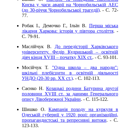
Києва у часи аварії на Чорнобильській АЕС
(до 30-річчя Чорнобильської трагедії)
. - C. 72-
77.
Робак І., Демочко Г., Ільїн В.
Перша міська
лікарня Харкова: історія у півтора століття
. -
C. 79-91.
Маслійчук В.
До передісторії Харківського
університету. Федір Кудрицький – освітній
діяч кінця XVIII – початку ХІХ ст.
. - C. 93-101.
Мосійчук Т.
"Одна школа – два народи":
шкільні плебісцити в освітній діяльності
УНДО (20-30 рр. ХХ ст.)
. - C. 102-113.
Саєнко Н.
Козацькі родини Батурина другої
половини ХVІІІ ст. за даними Генерального
опису Лівобережної України
. - C. 115-122.
Шишко О.
Кампанія походу на куркуля в
Одеській губернії у 1920 році: організаційні,
пропагандистські та репресивні витоки
. - C.
123-133.