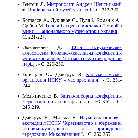
Гентош Л.
Митрополит Андрей Шептицький
та Національний музей у Львові
. - C. 212-220.
Богдалов А., Лук’янов О., Пуля І., Романік А.,
Срібна М.
Головні акценти виставки "Історії з
війни" Національного музею історії України
. -
C. 221-227.
Омельченко Д.
10-та Всеукраїнська
філософська історико-краєзнавча конференція
учнівської молоді "Пізнай себе, свій рід, свій
нарід"
. - C. 229-230.
Гончаров О., Дмитрук В.
Київська міська
організація НСКУ – час зростання!
. - C. 231-
244.
Мельниченко В.
Звітно-виборна конференція
Черкаської обласної організації НСКУ
. - C.
245-249.
Дмитрук В., Милько В.
Науково-краєзнавча
експедиція НСКУ "Краєзнавство в збереженні
історико-культурного та природного
середовища Миколаївщини"
. - C. 250-255.