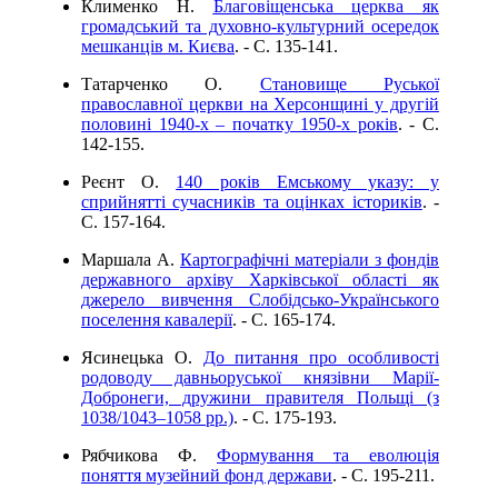
Клименко Н.
Благовіщенська церква як
громадський та духовно-культурний осередок
мешканців м. Києва
. - C. 135-141.
Татарченко О.
Становище Руської
православної церкви на Херсонщині у другій
половині 1940-х – початку 1950-х років
. - C.
142-155.
Реєнт О.
140 років Емському указу: у
сприйнятті сучасників та оцінках істориків
. -
C. 157-164.
Маршала А.
Картографічні матеріали з фондів
державного архіву Харківської області як
джерело вивчення Слобідсько-Українського
поселення кавалерії
. - C. 165-174.
Ясинецька О.
До питання про особливості
родоводу давньоруської князівни Марії-
Добронеги, дружини правителя Польщі (з
1038/1043–1058 рр.)
. - C. 175-193.
Рябчикова Ф.
Формування та еволюція
поняття музейний фонд держави
. - C. 195-211.