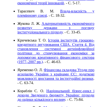
економічної теорії інновацій
. - C. 5-17.
Тарасевич В. М.
Влада-власність у
племінному союзі
. - C. 18-32.
Жукова Л. Ж.
Альтернативність економічного
розвитку держави з погляду
інституціонального підходу
. - C. 33-45.
Кричевська Т. О.
Історія інститутів грошово-
кредитного регулювання США. Стаття 4. Від
становлення системної антиінфляційної
політики до стимулювання економіки за
допомогою креативного фінансового сектора
(1977–2007 рр.)
. - C. 46-63.
Яременко О. Л.
Фінансова складова Угоди про
асоціацію України з країнами ЄС: додаткові
можливості зростання та інституційні ризики
.
- C. 63-74.
Кораблін С. О.
Національний бізнес-цикл і
доходи Зведеного бюджету України: підходи
до оцінки кількісного впливу
. - C. 75-84.