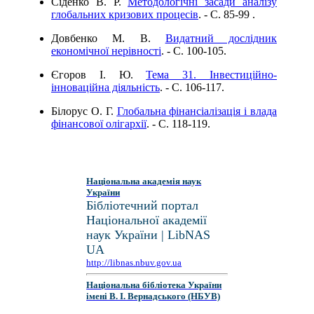
Сіденко В. Р.
Методологічні засади аналізу
глобальних кризових процесів
. - C. 85-99 .
Довбенко М. В.
Видатний дослідник
економічної нерівності
. - C. 100-105.
Єгоров І. Ю.
Тема 31. Інвестиційно-
інноваційна діяльність
. - C. 106-117.
Білорус О. Г.
Глобальна фінансіалізація і влада
фінансової олігархії
. - C. 118-119.
Національна академія наук
України
Бібліотечний портал
Національної академії
наук України | LibNAS
UA
http://libnas.nbuv.gov.ua
Національна бібліотека України
імені В. І. Вернадського (НБУВ)