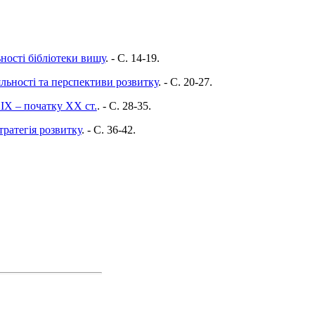
ності бібліотеки вишу
. - C. 14-19.
іяльності та перспективи розвитку
. - C. 20-27.
ХІХ – початку ХХ ст.
. - C. 28-35.
ратегія розвитку
. - C. 36-42.