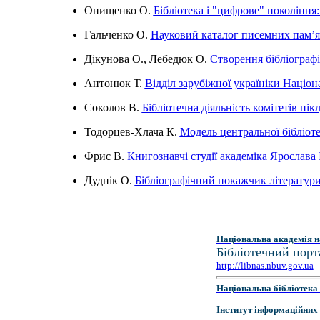
Онищенко О.
Бібліотека і "цифрове" покоління
Гальченко О.
Науковий каталог писемних пам’ят
Дікунова О., Лебедюк О.
Створення бібліографі
Антонюк Т.
Відділ зарубіжної україніки Націона
Соколов В.
Бібліотечна діяльність комітетів пі
Тодорцев-Хлача К.
Модель центральної бібліоте
Фрис В.
Книгознавчі студії академіка Ярослава 
Дуднік О.
Бібліографічний покажчик літератури 
Національна академія н
Бібліотечний порт
http://libnas.nbuv.gov.ua
Національна бібліотека 
Інститут інформаційних