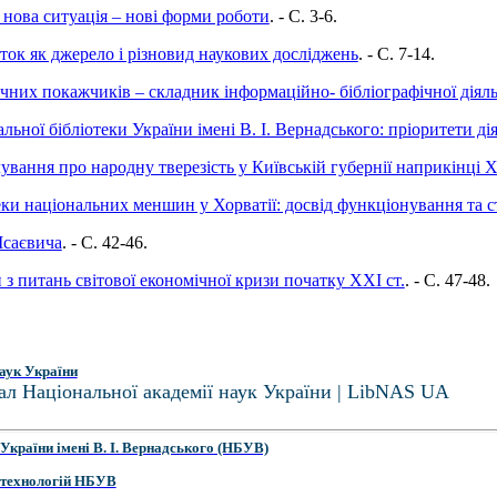
: нова ситуація – нові форми роботи
. - C. 3-6.
ок як джерело і різновид наукових досліджень
. - C. 7-14.
чних покажчиків – складник інформаційно- бібліографічної діяль
льної бібліотеки України імені В. І. Вернадського: пріоритети д
клування про народну тверезість у Київській губернії наприкінці 
ки національних меншин у Хорватії: досвід функціонування та ст
Ісаєвича
. - C. 42-46.
з питань світової економічної кризи початку ХХІ ст.
. - C. 47-48.
аук України
ал Національної академії наук України | LibNAS UA
України імені В. І. Вернадського (НБУВ)
 технологій НБУВ