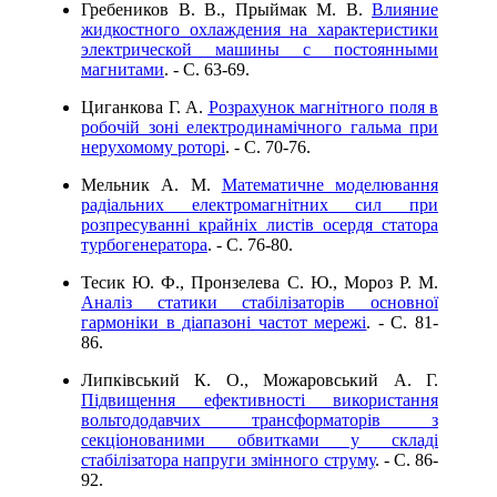
Гребеников В. В., Прыймак М. В.
Влияние
жидкостного охлаждения на характеристики
электрической машины с постоянными
магнитами
. - C. 63-69.
Циганкова Г. А.
Розрахунок магнітного поля в
робочій зоні електродинамічного гальма при
нерухомому роторі
. - C. 70-76.
Мельник А. М.
Математичне моделювання
радіальних електромагнітних сил при
розпресуванні крайніх листів осердя статора
турбогенератора
. - C. 76-80.
Тесик Ю. Ф., Пронзелева С. Ю., Мороз Р. М.
Аналіз статики стабілізаторів основної
гармоніки в діапазоні частот мережі
. - C. 81-
86.
Липківський К. О., Можаровський А. Г.
Підвищення ефективності використання
вольтододавчих трансформаторів з
секціонованими обвитками у складі
стабілізатора напруги змінного струму
. - C. 86-
92.