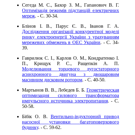
Сегеда М. С., Бахор З. М., Гапанович В. Г.
Оптимізація режимів підстанцій електричних
мереж
. - C. 30-34.
Блінов І. В., Парус Є. В., Іванов Г. А.
Дослідження організації конкурентної моделі
ринку електроенергії України з урахуванням
мережевих обмежень в ОЕС України
. - C. 34-
39.
Гаврилюк С. І., Карлов О. М., Кондратенко І.
П., Крищук Р. С., Ращепкін А. П.
Моделювання торцевого дугостаторного
асинхронного двигуна з двошаровим
масивним дисковим ротором
. - C. 40-50.
Мартынов В. В., Лебедев Б. Б.
Геометрическая
оптимизация силового трансформатора
импульсного источника электропитания
. - C.
50-58.
Бібік О. В.
Вентильно-індукторний привод
насосної установки багатоповерхового
будинку
. - C. 59-62.