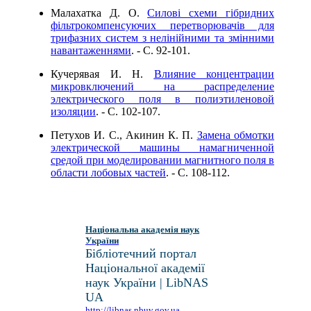
Малахатка Д. О.
Силові схеми гібридних
фільтрокомпенсуючих перетворювачів для
трифазних систем з нелінійними та змінними
навантаженнями
. - C. 92-101.
Кучерявая И. Н.
Влияние концентрации
микровключений на распределение
электрического поля в полиэтиленовой
изоляции
. - C. 102-107.
Петухов И. С., Акинин К. П.
Замена обмотки
электрической машины намагниченной
средой при моделировании магнитного поля в
области лобовых частей
. - C. 108-112.
Національна академія наук
України
Бібліотечний портал
Національної академії
наук України | LibNAS
UA
http://libnas.nbuv.gov.ua