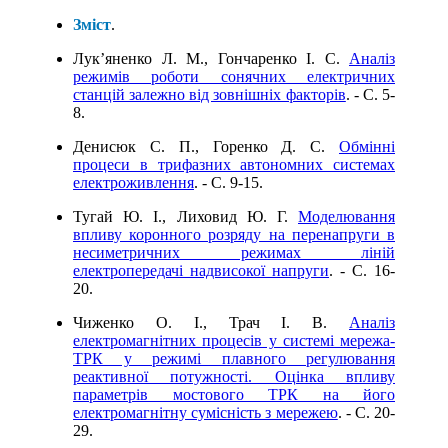
Зміст
.
Лук’яненко Л. М., Гончаренко І. С.
Аналіз
режимів роботи сонячних електричних
станцій залежно від зовнішніх факторів
. - C. 5-
8.
Денисюк С. П., Горенко Д. С.
Обмінні
процеси в трифазних автономних системах
електроживлення
. - C. 9-15.
Тугай Ю. І., Лиховид Ю. Г.
Моделювання
впливу коронного розряду на перенапруги в
несиметричних режимах ліній
електропередачі надвисокої напруги
. - C. 16-
20.
Чиженко О. І., Трач І. В.
Аналіз
електромагнітних процесів у системі мережа-
ТРК у режимі плавного регулювання
реактивної потужності. Оцінка впливу
параметрів мостового ТРК на його
електромагнітну сумісність з мережею
. - C. 20-
29.