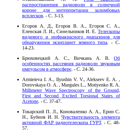
распространения радиоволн в солнечной
короне для интерпретации залимбовых
всплесков
. - C. 3-13.
Егоров А. Д., Егоров В. А., Егоров С. А.,
Еленская Л. И., Синельников И. Е.
Телескопы
видимого и инфракрасного диапазонов для
обнаружения экзопланет земного типа
. - C.
14-23.
Брюховецкий А. С., Вичкань А. В.
Об
особенностях рассеяния радиоволн звуковым
импульсом в атмосфере
. - C. 24-36.
Armieieva I. A., Ilyushin V. V., Alekseev E. A. ,
Dorovskaya O. A. , Margules L., Motiyenko R. A.
Millimeter Wave Spectroscopy of the Ground,
First and Second Excited Torsional States of
Acetone
. - C. 37-47.
Токарский П. Л., Коноваленко А. А., Ерин С.
Н., Бубнов И. Н.
Чувствительность элемента
активной ФАР радиотелескопа ГУРТ
. - C. 48-
57.