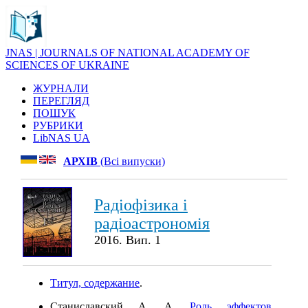
JNAS | JOURNALS OF NATIONAL ACADEMY OF
SCIENCES OF UKRAINE
ЖУРНАЛИ
ПЕРЕГЛЯД
ПОШУК
РУБРИКИ
LibNAS UA
АРХІВ
(Всі випуски)
Радіофізика і
радіоастрономія
2016. Вип. 1
Титул, содержание
.
Станиславский А. А.
Роль эффектов