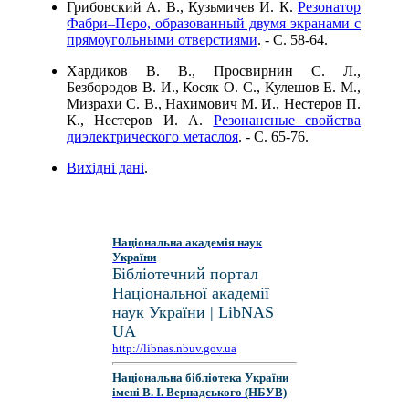
Грибовский А. В., Кузьмичев И. К.
Резонатор
Фабри–Перо, образованный двумя экранами с
прямоугольными отверстиями
. - C. 58-64.
Хардиков В. В., Просвирнин С. Л.,
Безбородов В. И., Косяк О. С., Кулешов Е. М.,
Мизрахи С. В., Нахимович М. И., Нестеров П.
К., Нестеров И. А.
Резонансные свойства
диэлектрического метаслоя
. - C. 65-76.
Вихідні дані
.
Національна академія наук
України
Бібліотечний портал
Національної академії
наук України | LibNAS
UA
http://libnas.nbuv.gov.ua
Національна бібліотека України
імені В. І. Вернадського (НБУВ)