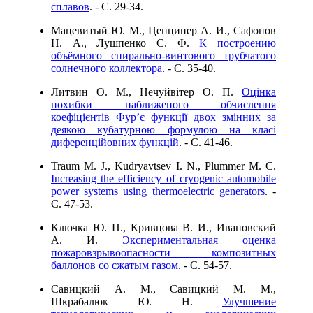
сплавов
. - C. 29-34.
Мацевитый Ю. М., Ценципер А. И., Сафонов
Н. А., Лушпенко С. Ф.
К построению
объёмного спирально-винтового трубчатого
солнечного коллектора
. - C. 35-40.
Литвин О. М., Нечуйвітер О. П.
Оцінка
похибки наближеного обчислення
коефіцієнтів Фур’є функції двох змінних за
деякою кубатурною формулою на класі
диференційовних функцій
. - C. 41-46.
Traum M. J., Kudryavtsev I. N., Plummer M. C.
Increasing the efficiency of cryogenic automobile
power systems using thermoelectric generators
. -
C. 47-53.
Ключка Ю. П., Кривцова В. И., Ивановский
А. И.
Экспериментальная оценка
пожаровзрывоопасности композитных
баллонов со сжатым газом
. - C. 54-57.
Савицкий А. М., Савицкий М. М.,
Шкрабалюк Ю. Н.
Улучшение