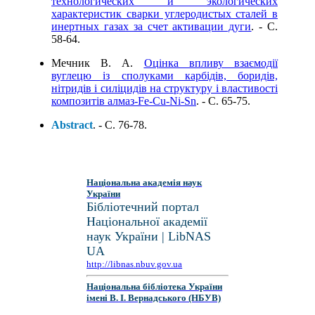
технологических и экологических
характеристик сварки углеродистых сталей в
инертных газах за счет активации дуги
. - C.
58-64.
Мечник В. А.
Оцінка впливу взаємодії
вуглецю із сполуками карбідів, боридів,
нітридів і силіцидів на структуру і властивості
композитів алмаз-Fe-Cu-Ni-Sn
. - C. 65-75.
Abstract
. - C. 76-78.
Національна академія наук
України
Бібліотечний портал
Національної академії
наук України | LibNAS
UA
http://libnas.nbuv.gov.ua
Національна бібліотека України
імені В. І. Вернадського (НБУВ)