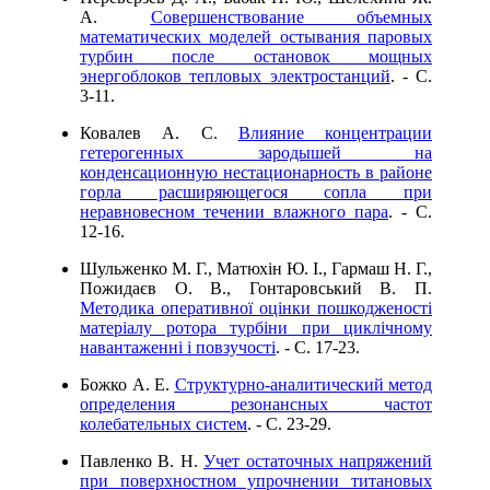
А.
Совершенствование объемных
математических моделей остывания паровых
турбин после остановок мощных
энергоблоков тепловых электростанций
. - C.
3-11.
Ковалев А. С.
Влияние концентрации
гетерогенных зародышей на
конденсационную нестационарность в районе
горла расширяющегося сопла при
неравновесном течении влажного пара
. - C.
12-16.
Шульженко М. Г., Матюхін Ю. І., Гармаш Н. Г.,
Пожидаєв О. В., Гонтаровський В. П.
Методика оперативної оцінки пошкодженості
матеріалу ротора турбіни при циклічному
навантаженні і повзучості
. - C. 17-23.
Божко А. Е.
Структурно-аналитический метод
определения резонансных частот
колебательных систем
. - C. 23-29.
Павленко В. Н.
Учет остаточных напряжений
при поверхностном упрочнении титановых