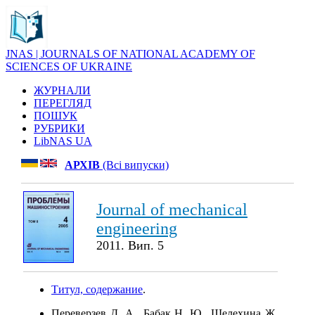
JNAS | JOURNALS OF NATIONAL ACADEMY OF
SCIENCES OF UKRAINE
ЖУРНАЛИ
ПЕРЕГЛЯД
ПОШУК
РУБРИКИ
LibNAS UA
АРХІВ
(Всі випуски)
Journal of mechanical
engineering
2011. Вип. 5
Титул, содержание
.
Переверзев Д. А., Бабак Н. Ю., Шелехина Ж.