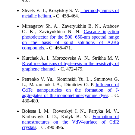
457.
Shvets V. T., Kozytskiy S. V.
Thermodynamics of
metallic helium
. - C. 458-464.
Mirsagatov Sh. A., Zaveryukhin B. N., Ataboev
O. K., Zaviryukhina N. N.
Cascade injection
photodetector for the 500−650-nm spectral range
on the basis of solid solutions of A2B6
compounds
. - C. 465-471.
Kurchak A. I., Morozovska A. N., Strikha M. V.
Rival mechanisms of hysteresis in the resistivity of
graphene channel
. - C. 472-479.
Petrenko V. Yu., Slominskii Yu. L., Smirnova G.
L., Mazarchuk I. A., Dimitriev O. P.
Influence of
CdTe nanoparticles on the formation of J-
aggregates of thiamonomethinecyanine dyes
. - C.
480-489.
Bolesta I. M., Rovetskyi I. N., Partyka M. V.,
Karbovnyk I. D., Kulyk B. Ya.
Formation of
nanostructures on the VdW-surface of CdI2
crystals
. - C. 490-496.