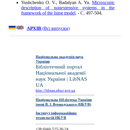
Yushchenko O. V., Badalyan A. Yu.
Microscopic
description of nonextensive systems in the
framework of the Ising model
. - C. 497-504.
АРХІВ
(Всі випуски)
Національна академія наук
України
Бібліотечний портал
Національної академії
наук України | LibNAS
UA
http://libnas.nbuv.gov.ua
Національна бібліотека України
імені В. І. Вернадського (НБУВ)
Інститут інформаційних
технологій НБУВ
+38 (044) 525-36-24