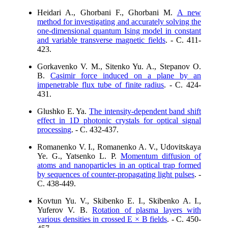
Heidari A., Ghorbani F., Ghorbani M.
A new
method for investigating and accurately solving the
one-dimensional quantum Ising model in constant
and variable transverse magnetic fields
. - C. 411-
423.
Gorkavenko V. M., Sitenko Yu. A., Stepanov O.
B.
Casimir force induced on a plane by an
impenetrable flux tube of finite radius
. - C. 424-
431.
Glushko E. Ya.
The intensity-dependent band shift
effect in 1D photonic crystals for optical signal
processing
. - C. 432-437.
Romanenko V. I., Romanenko A. V., Udovitskaya
Ye. G., Yatsenko L. P.
Momentum diffusion of
atoms and nanoparticles in an optical trap formed
by sequences of counter-propagating light pulses
. -
C. 438-449.
Kovtun Yu. V., Skibenko E. I., Skibenko A. I.,
Yuferov V. B.
Rotation of plasma layers with
various densities in crossed E × B fields
. - C. 450-