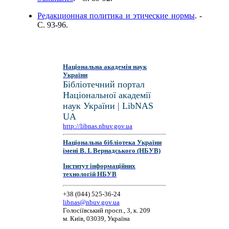
Редакционная политика и этические нормы
. -
C. 93-96.
Національна академія наук
України
Бібліотечний портал
Національної академії
наук України | LibNAS
UA
http://libnas.nbuv.gov.ua
Національна бібліотека України
імені В. І. Вернадського (НБУВ)
Інститут інформаційних
технологій НБУВ
+38 (044) 525-36-24
libnas@nbuv.gov.ua
Голосіївський просп., 3, к. 209
м. Київ, 03039, Україна