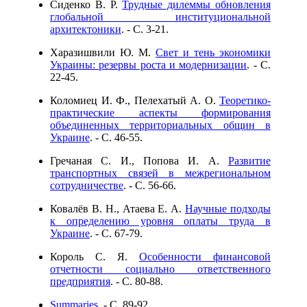
Сиденко В. Р.
Трудные дилеммы обновления
глобальной институциональной
архитектоники
. - C. 3-21.
Харазишвили Ю. М.
Свет и тень экономики
Украины: резервы роста и модернизации
. - C.
22-45.
Коломиец И. Ф., Пелехатый А. О.
Теоретико-
практические аспекты формирования
объединенных территориальных общин в
Украине
. - C. 46-55.
Гречаная С. И., Попова И. А.
Развитие
транспортных связей в межрегиональном
сотрудничестве
. - C. 56-66.
Ковалёв В. Н., Атаева Е. А.
Научные подходы
к определению уровня оплаты труда в
Украине
. - C. 67-79.
Король С. Я.
Особенности финансовой
отчетности социально ответственного
предприятия
. - C. 80-88.
Summaries
. - C. 89-92.