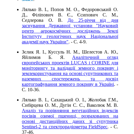
Лялько В. І., Попов М. О., Федоровський О.
Д., Філіпович В. Є., Єсипович С. М.,
Седлерова О. В.
До 25-річчя від дня
заснування Державної установи "Науковий
центр аерокосмічних досліджень Землі
Інституту геологічних наук Національної
академії наук України"
. - C. 4-9.
Зєлик Я. І., Куссуль Н. М., Шелестов А. Ю.,
Яйлимов Б. Я.
Аналітичний огляд
європейських проектів LUCAS і CORINE для
моніторингу та валідації земного покриву і
землекористування на основі супутникових та
наземних спостережень та досвід
картографування земного покриву в Україні
. -
C. 10-36.
Лялько В. І., Сахацький О. І., Жолобак Г.М.,
Сибірцева О. М., Дугін С. С., Ваколюк М. В.
Aналіз та порівняння вегетаційних індексів
посівів озимої пшениці, розрахованих на
основі дистанційних даних зі супутника
Sentinel-2 та спектрорадіометра FieldSpec
. - C.
37-46.