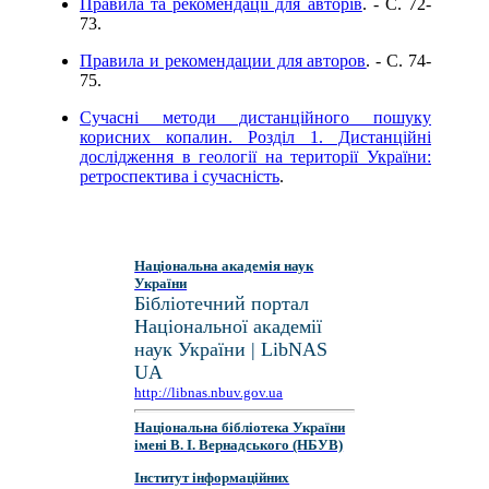
Правила та рекомендації для авторів
. - C. 72-
73.
Правила и рекомендации для авторов
. - C. 74-
75.
Сучасні методи дистанційного пошуку
корисних копалин. Розділ 1. Дистанційні
дослідження в геології на території України:
ретроспектива і сучасність
.
Національна академія наук
України
Бібліотечний портал
Національної академії
наук України | LibNAS
UA
http://libnas.nbuv.gov.ua
Національна бібліотека України
імені В. І. Вернадського (НБУВ)
Інститут інформаційних