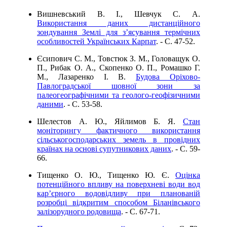
Вишневський В. І., Шевчук С. А.
Використання даних дистанційного
зондування Землі для з’ясування термічних
особливостей Українських Карпат
. - C. 47-52.
Єсипович С. М., Товстюк З. М., Головащук О.
П., Рибак О. А., Скопенко О. П., Ромашко Г.
М., Лазаренко І. В.
Будова Оріхово-
Павлоградської шовної зони за
палеогеографічними та геолого-геофізичними
даними
. - C. 53-58.
Шелестов А. Ю., Яйлимов Б. Я.
Стан
моніторингу фактичного використання
сільськогосподарських земель в провідних
країнах на основі супутникових даних
. - C. 59-
66.
Тищенко О. Ю., Тищенко Ю. Є.
Оцінка
потенційного впливу на поверхневі води вод
кар’єрного водовідливу при планованій
розробці відкритим способом Біланівського
залізорудного родовища
. - C. 67-71.