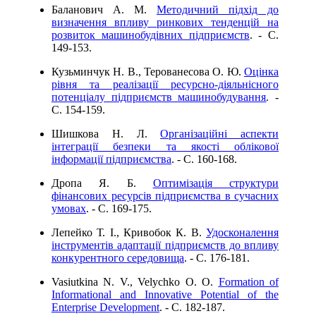
Баланович А. М.
Методичний підхід до
визначення впливу ринкових тенденцій на
розвиток машинобудівних підприємств
. - C.
149-153.
Кузьминчук Н. В., Терованесова О. Ю.
Оцінка
рівня та реалізації ресурсно-діяльнісного
потенціалу підприємств машинобудування
. -
C. 154-159.
Шишкова Н. Л.
Організаційні аспекти
інтеграції безпеки та якості облікової
інформації підприємства
. - C. 160-168.
Дропа Я. Б.
Оптимізація структури
фінансових ресурсів підприємства в сучасних
умовах
. - C. 169-175.
Лепейко Т. І., Кривобок К. В.
Удосконалення
інструментів адаптації підприємств до впливу
конкурентного середовища
. - C. 176-181.
Vasiutkina N. V., Velychko O. O.
Formation of
Informational and Innovative Potential of the
Enterprise Development
. - C. 182-187.