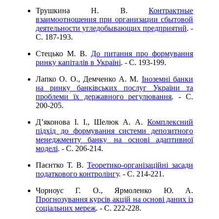
Трушкина Н. В.
Контрактные
взаимоотношения при организации сбытовой
деятельности угледобывающих предприятий
. -
C. 187-193.
Стецько М. В.
До питання про формування
ринку капіталів в Україні
. - C. 193-199.
Лапко О. О., Демченко А. М.
Іноземні банки
на ринку банківських послуг України та
проблеми їх державного регулювання
. - C.
200-205.
Д’яконова І. І., Шелюк А. А.
Комплексний
підхід до формування системи депозитного
менеджменту банку на основі адаптивної
моделі
. - C. 206-214.
Паєнтко Т. В.
Теоретико-організаційні засади
податкового контролінгу
. - C. 214-221.
Чорноус Г. О., Ярмоленко Ю. А.
Прогнозування курсів акцій на основі даних із
соціальних мереж
. - C. 222-228.