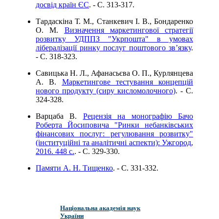
досвід країн ЄС
. - C. 313-317.
Тардаскіна Т. М., Станкевич І. В., Бондаренко
О. М.
Визначення маркетингової стратегії
розвитку УДППЗ "Укрпошта" в умовах
лібералізації ринку послуг поштового зв’язку
.
- C. 318-323.
Савицька Н. Л., Афанасьєва О. П., Курлянцева
А. В.
Маркетингове тестування концепцій
нового продукту (сиру кисломолочного)
. - C.
324-328.
Варцаба В.
Рецензія на монографію Бачо
Роберта Йосиповича "Ринки небанківських
фінансових послуг: регулювання розвитку"
(інституційні та аналітичні аспекти): Ужгород,
2016. 448 с.
. - C. 329-330.
Памяти А. Н. Тищенко
. - C. 331-332.
Національна академія наук
України