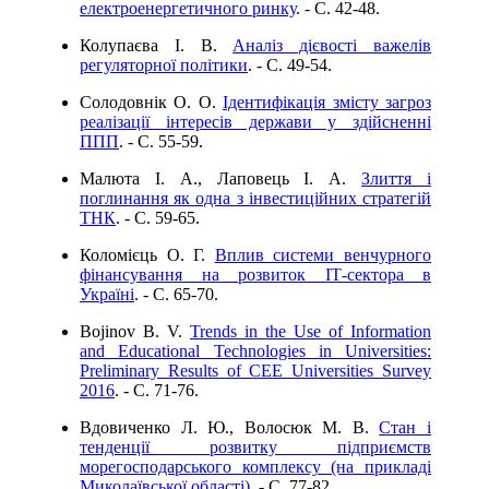
електроенергетичного ринку
. - C. 42-48.
Колупаєва І. В.
Аналіз дієвості важелів
регуляторної політики
. - C. 49-54.
Солодовнік О. О.
Ідентифікація змісту загроз
реалізації інтересів держави у здійсненні
ППП
. - C. 55-59.
Малюта І. А., Лаповець І. А.
Злиття і
поглинання як одна з інвестиційних стратегій
ТНК
. - C. 59-65.
Коломієць О. Г.
Вплив системи венчурного
фінансування на розвиток ІТ-сектора в
Україні
. - C. 65-70.
Bojinov B. V.
Trends in the Use of Information
and Educational Technologies in Universities:
Preliminary Results of CEE Universities Survey
2016
. - C. 71-76.
Вдовиченко Л. Ю., Волосюк М. В.
Стан і
тенденції розвитку підприємств
морегосподарського комплексу (на прикладі
Миколаївської області)
. - C. 77-82.