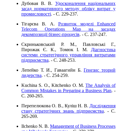
Дубовая В. В.
Удосконалення національних
засад нормативного методу обліку витрат у
промисловості
. - C. 229-237.
Тігарєва В. А.
Розвиток моделі Enhanced
Telecom Operations Map на засадах
декомпозиції бізнес-процесів
. - C. 237-247.
Скриньковський Р. М., Павловські Г.,
Пирожак Є. К., Томюк І. М.
Діагностика
системи стратегічного управління витратами
підприємства
. - C. 248-253.
Лепейко Т. И., Гаваагийн Б.
Генезис теорий
лидерства
. - C. 254-259.
Kuchina S. O., Kitchenko O. M.
The Analysis of
Common Mistakes in Preparing a Business Plan
. -
C. 260-265.
Перепелюкова О. В., Куліш Н. В.
Дослідження
стану стратегічних знань підприємства
. - C.
265-269.
Ilchenko N. B.
Management of Business Processes