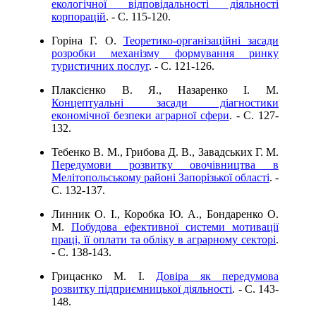
екологічної відповідальності діяльності
корпорацій
. - C. 115-120.
Горіна Г. О.
Теоретико-організаційні засади
розробки механізму формування ринку
туристичних послуг
. - C. 121-126.
Плаксієнко В. Я., Назаренко І. М.
Концептуальні засади діагностики
економічної безпеки аграрної сфери
. - C. 127-
132.
Тебенко В. М., Грибова Д. В., Завадських Г. М.
Передумови розвитку овочівництва в
Мелітопольському районі Запорізької області
. -
C. 132-137.
Линник О. І., Коробка Ю. А., Бондаренко О.
М.
Побудова ефективної системи мотивації
праці, її оплати та обліку в аграрному секторі
.
- C. 138-143.
Грицаєнко М. І.
Довіра як передумова
розвитку підприємницької діяльності
. - C. 143-
148.