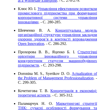
at a Wholesale Enterprise
. - C. 270-279.
Клюс Ю. І.
Управління ефективним розвитком
промислового підприємства при формуванні
корпоративної системи управління
інноваціями
. - C. 280-285.
Шевченко В. А.
Концептуальна модель
організаційної структури управління закладом
охорони здоров’я в контексті впровадження
Open Innovation
. - C. 286-292.
Прохорова В. В., Яценко Б. І.
Стратегічні
орієнтири інноваційного управління
конкурентним статусом машинобудівних
підприємств
. - C. 293-298.
Doronina M. S., Syerikov D. O.
Actualization of
the Problem of Management Professionalization
. -
C. 299-305.
Кочетигова Т. В.
Концентрація в економіці:
теоретичні аспекти
. - C. 305-312.
Паламарчук Н. О.
Маркетингові стратегії
ТНК: сучасні особливості формування та