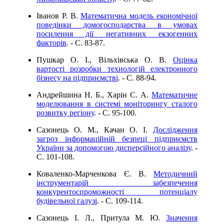
Іванов Р. В.
Математична модель економічної
поведінки домогосподарства в умовах
посилення дії негативних екзогенних
факторів
. - C. 83-87.
Пушкар О. І., Вільхівська О. В.
Оцінка
вартості розробки технологій електронного
бізнесу на підприємстві
. - C. 88-94.
Андрейшина Н. Б., Харін С. А.
Математичне
моделювання в системі моніторингу сталого
розвитку регіону
. - C. 95-100.
Сазонець О. М., Качан О. І.
Дослідження
загроз інформаційній безпеці підприємств
України за допомогою дисперсійного аналізу
. -
C. 101-108.
Коваленко-Марченкова Є. В.
Методичний
інструментарій забезпечення
конкурентоспроможності потенціалу
будівельної галузі
. - C. 109-114.
Сазонець І. Л., Притула М. Ю.
Значення