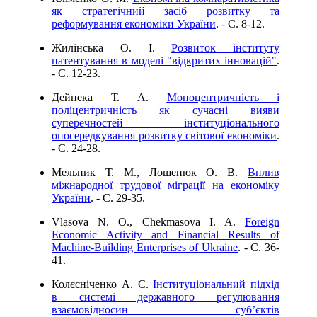
як стратегічний засіб розвитку та
реформування економіки України
. - C. 8-12.
Жилінська О. І.
Розвиток інституту
патентування в моделі "відкритих інновацій"
.
- C. 12-23.
Дейнека Т. А.
Моноцентричність і
поліцентричність як сучасні вияви
суперечностей інституціонального
опосередкування розвитку світової економіки
.
- C. 24-28.
Мельник Т. М., Лошенюк О. В.
Вплив
міжнародної трудової міграції на економіку
України
. - C. 29-35.
Vlasova N. O., Chekmasova I. A.
Foreign
Economic Activity and Financial Results of
Machine-Building Enterprises of Ukraine
. - C. 36-
41.
Колєсніченко А. С.
Інституціональний підхід
в системі державного регулювання
взаємовідносин суб’єктів