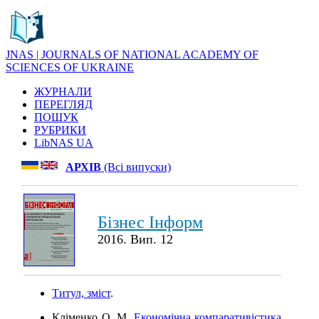
JNAS | JOURNALS OF NATIONAL ACADEMY OF
SCIENCES OF UKRAINE
ЖУРНАЛИ
ПЕРЕГЛЯД
ПОШУК
РУБРИКИ
LibNAS UA
АРХІВ
(Всі випуски)
Бізнес Інформ
2016. Вип. 12
Титул, зміст
.
Кліменко О. М.
Економічна компаративістика