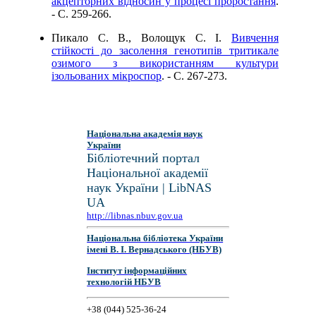
акцепторних відносин у процесі проростання
.
- C. 259-266.
Пикало С. В., Волощук С. І.
Вивчення
стійкості до засолення генотипів тритикале
озимого з використанням культури
ізольованих мікроспор
. - C. 267-273.
Національна академія наук
України
Бібліотечний портал
Національної академії
наук України | LibNAS
UA
http://libnas.nbuv.gov.ua
Національна бібліотека України
імені В. І. Вернадського (НБУВ)
Інститут інформаційних
технологій НБУВ
+38 (044) 525-36-24