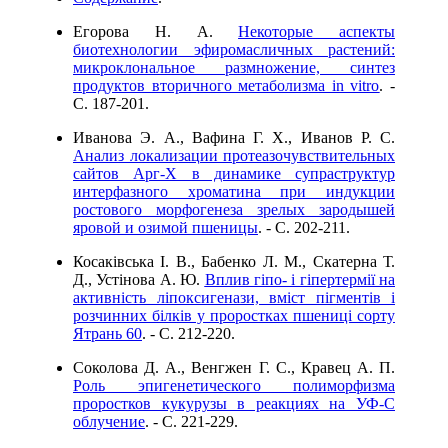
Егорова Н. А.
Некоторые аспекты
биотехнологии эфиромасличных растений:
микроклональное размножение, синтез
продуктов вторичного метаболизма in vitro
. -
C. 187-201.
Иванова Э. А., Вафина Г. Х., Иванов Р. С.
Анализ локализации протеазочувствительных
сайтов Арг-Х в динамике супраструктур
интерфазного хроматина при индукции
ростового морфогенеза зрелых зародышей
яровой и озимой пшеницы
. - C. 202-211.
Косаківська І. В., Бабенко Л. М., Скатерна Т.
Д., Устінова А. Ю.
Вплив гіпо- і гіпертермії на
активність ліпоксигенази, вміст пігментів і
розчинних білків у проростках пшениці сорту
Ятрань 60
. - C. 212-220.
Соколова Д. А., Венгжен Г. С., Кравец А. П.
Роль эпигенетического полиморфизма
проростков кукурузы в реакциях на УФ-С
облучение
. - C. 221-229.