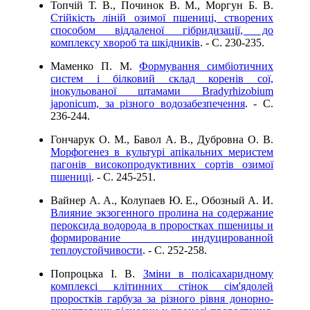
Топчій Т. В., Починок В. М., Моргун Б. В.
Стійкість ліній озимої пшениці, створених
способом віддаленої гібридизації, до
комплексу хвороб та шкідників
. - C. 230-235.
Маменко П. М.
Формування симбіотичних
систем і білковий склад коренів сої,
інокульованої штамами Bradyrhizobium
japonicum, за різного водозабезпечення
. - C.
236-244.
Гончарук О. М., Бавол А. В., Дубровна О. В.
Морфогенез в культурі апікальних меристем
пагонів високопродуктивних сортів озимої
пшениці
. - C. 245-251.
Вайнер А. А., Колупаев Ю. Е., Обозный А. И.
Влияние экзогенного пролина на содержание
пероксида водорода в проростках пшеницы и
формирование индуцированной
теплоустойчивости
. - C. 252-258.
Попроцька І. В.
Зміни в полісахаридному
комплексі клітинних стінок сім'ядолей
проростків гарбуза за різного рівня донорно-