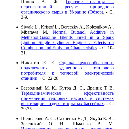
Попов А. Ф.
Горючие сланцы -
перспективный ресурс природного
органического сырья в Украине (Обзор)
. - C.
3-9.
Siwale L., Kristof L., Bereczky A., Kolesnikov A.,
Mbarawa M.
Normal Butanol Additive in
Methanol-Gasoline Blends Fired in a Spark
Ignition Single Cylinder Engine : Effects on
Combustion and Emission Characteristics
. - C. 10-
21.
Никитин Е. Е.
Оценка целесообразности
подключения удаленного теплового
потребителя к тепловой электрической
станции
. - C. 22-28.
Безродный М. К., Кутра Д. С., Драник Т. В.
Термодинамическая эффективность
применения тепловых насосов в системах
вентиляции воздуха в крытых бассейнах
. - C.
29-35.
Шепеленко А. С., Сахненко Н. Д., Якуба Е. В.,
Зеленский О. И., Шмалько В. М.
Использование техногенных наночастиц