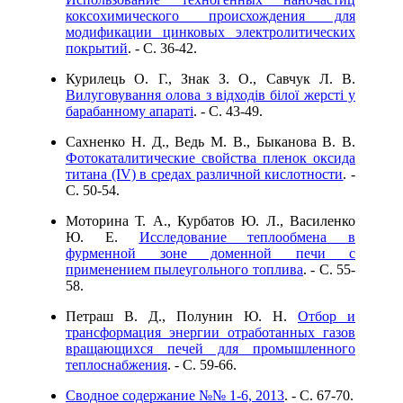
коксохимического происхождения для
модификации цинковых электролитических
покрытий
. - C. 36-42.
Курилець О. Г., Знак З. О., Савчук Л. В.
Вилуговування олова з відходів білої жерсті у
барабанному апараті
. - C. 43-49.
Сахненко Н. Д., Ведь М. В., Быканова В. В.
Фотокаталитические свойства пленок оксида
титана (IV) в средах различной кислотности
. -
C. 50-54.
Моторина Т. А., Курбатов Ю. Л., Василенко
Ю. Е.
Исследование теплообмена в
фурменной зоне доменной печи с
применением пылеугольного топлива
. - C. 55-
58.
Петраш В. Д., Полунин Ю. Н.
Отбор и
трансформация энергии отработанных газов
вращающихся печей для промышленного
теплоснабжения
. - C. 59-66.
Сводное содержание №№ 1-6, 2013
. - C. 67-70.