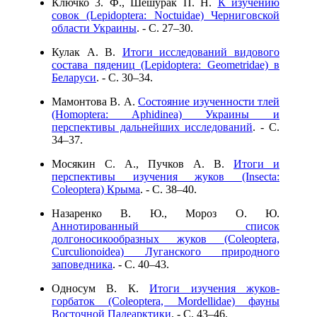
Ключко 3. Ф., Шешурак П. Н.
К изучению
совок (Lepidoptera: Noctuidae) Черниговской
области Украины
. - C. 27–30.
Кулак А. В.
Итоги исследований видового
состава пядениц (Lepidoptera: Geometridae) в
Беларуси
. - C. 30–34.
Мамонтова В. А.
Состояние изученности тлей
(Homoptera: Aphidinea) Украины и
перспективы дальнейших исследований
. - C.
34–37.
Мосякин С. А., Пучков А. В.
Итоги и
перспективы изучения жуков (Insecta:
Coleoptera) Крыма
. - C. 38–40.
Назаренко В. Ю., Мороз О. Ю.
Аннотированный список
долгоносикообразных жуков (Coleoptera,
Curculionoidea) Луганского природного
заповедника
. - C. 40–43.
Односум В. К.
Итоги изучения жуков-
горбаток (Coleoptera, Mordellidae) фауны
Восточной Палеарктики
. - C. 43–46.