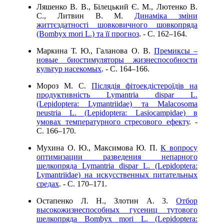
Ляшенко В. В., Білецький Є. М., Лютенко В.
С., Литвин В. М.
Динаміка зміни
життєздатності шовковичного шовкопряда
(Bombyx mori L.) та її прогноз
. - C. 162–164.
Маркина Т. Ю., Галанова О. В.
Премиксы –
новые биостимуляторы жизнеспособности
культур насекомых
. - C. 164–166.
Мороз М. С.
Післядія фітоекдістероїдів на
продуктивність Lymantria dispar L.
(Lepidoptera: Lymantriidae) та Malacosoma
neustria L. (Lepidoptera: Lasiocampidae) в
умовах температурного стресового ефекту
. -
C. 166–170.
Мухина О. Ю., Максимова Ю. П.
К вопросу
оптимизации разведения непарного
шелкопряда Lymantria dispar L. (Lepidoptera:
Lymantriidae) на искусственных питательных
средах
. - C. 170–171.
Остапенко Л. Н., Злотин А. 3.
Отбор
высокожизнеспособных гусениц тутового
шелкопряда Bombyx mori L. (Lepidoptera: