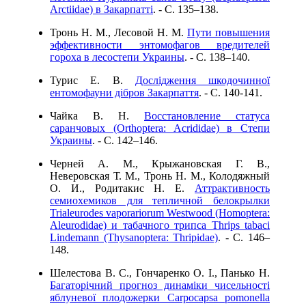
Arctiidae) в Закарпатті
. - C. 135–138.
Тронь Н. М., Лесовой Н. М.
Пути повышения
эффективности энтомофагов вредителей
гороха в лесостепи Украины
. - C. 138–140.
Турис Е. В.
Дослідження шкодочинної
ентомофауни дібров Закарпаття
. - C. 140-141.
Чайка В. Н.
Восстановление статуса
саранчовых (Orthoptera: Acrididae) в Степи
Украины
. - C. 142–146.
Черней А. М., Крыжановская Г. В.,
Неверовская Т. М., Тронь Н. М., Колодяжный
О. И., Родитакис Н. Е.
Аттрактивность
семиохемиков для тепличной белокрылки
Trialeurodes vaporariorum Westwood (Homoptera:
Aleurodidae) и табачного трипса Thrips tabaci
Lindemann (Thysanoptera: Thripidae)
. - C. 146–
148.
Шелестова В. С., Гончаренко О. І., Панько Н.
Багаторічний прогноз динаміки чисельності
яблуневої плодожерки Carpocapsa pomonella