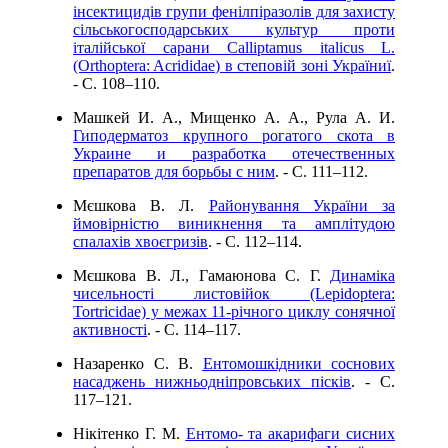
інсектицидів групи фенiлпіразолів для захисту
сільськогосподарських культур проти
італійської сарани Calliptamus italicus L.
(Orthoptera: Acrididae) в степовій зоні Україниї
.
- C. 108–110.
Машкей И. А., Мищенко А. А., Рула А. И.
Гиподерматоз крупного рогатого скота в
Украине и разработка отечественных
препаратов для борьбы с ним
. - C. 111–112.
Мєшкова В. Л.
Районування України за
ймовірністю виникнення та амплітудою
спалахів хвоєгризів
. - C. 112–114.
Мєшкова В. Л., Гамаюнова С. Г.
Динаміка
чисельності листовійок (Lepidoptera:
Tortricidae) у межах 11-річного циклу сонячної
активності
. - C. 114–117.
Назаренко С. В.
Ентомошкідники соснових
насаджень нижньодніпровських пісків
. - C.
117–121.
Нiкітенко Г. М.
Ентомо- та акарифаги сисних