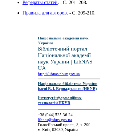
Рефераты статей
. - C. 201–208.
Правила для авторов
. - C. 209-210.
Національна академія наук
України
Бібліотечний портал
Національної академії
наук України | LibNAS
UA
http://libnas.nbuv.gov.ua
Національна бібліотека України
імені В. І. Вернадського (НБУВ)
Інститут інформаційних
технологій НБУВ
+38 (044) 525-36-24
libnas@nbuv.gov.ua
Голосіївський просп., 3, к. 209
м. Київ, 03039, Україна