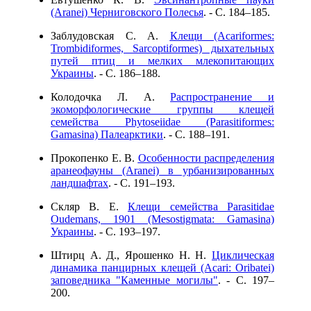
(Aranei) Черниговского Полесья
. - C. 184–185.
Заблудовская С. А.
Клещи (Acariformes:
Trombidiformes, Sarcoptiformes) дыхательных
путей птиц и мелких млекопитающих
Украины
. - C. 186–188.
Колодочка Л. А.
Распространение и
экоморфологические группы клещей
семейства Phytoseiidae (Parasitiformes:
Gamasina) Палеарктики
. - C. 188–191.
Прокопенко Е. В.
Особенности распределения
аранеофауны (Aranei) в урбанизированных
ландшафтах
. - C. 191–193.
Скляр В. Е.
Клещи семейства Parasitidае
Oudemans, 1901 (Mesostigmata: Gamasina)
Украины
. - C. 193–197.
Штирц А. Д., Ярошенко Н. Н.
Циклическая
динамика панцирных клещей (Acari: Oribatei)
заповедника "Каменные могилы"
. - C. 197–
200.