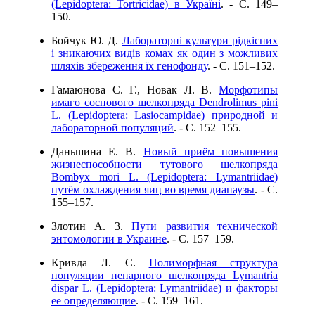
(Lepidoptera: Tortricidae) в Україні
. - C. 149–
150.
Бойчук Ю. Д.
Лабораторні культури рідкісних
і зникаючих видів комах як один з можливих
шляхів збереження їх генофонду
. - C. 151–152.
Гамаюнова С. Г., Новак Л. В.
Морфотипы
имаго соснового шелкопряда Dendrolimus pini
L. (Lepidoptera: Lasiocampidae) природной и
лабораторной популяций
. - C. 152–155.
Даньшина Е. В.
Новый приём повышения
жизнеспособности тутового шелкопряда
Bombyx mori L. (Lepidoptera: Lymantriidae)
путём охлаждения яиц во время диапаузы
. - C.
155–157.
Злотин А. 3.
Пути развития технической
энтомологии в Украине
. - C. 157–159.
Кривда Л. С.
Полиморфная структура
популяции непарного шелкопряда Lymantria
dispar L. (Lepidoptera: Lymantriidae) и факторы
ее определяющие
. - C. 159–161.