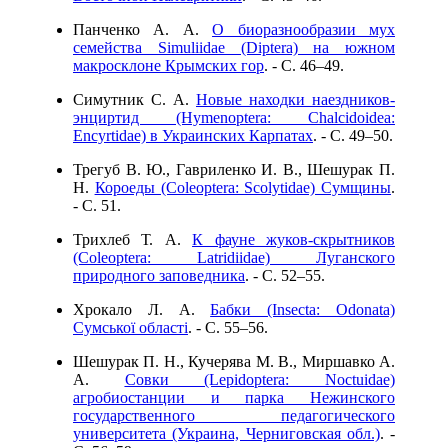
Панченко А. А.
О биоразнообразии мух
семейства Simuliidae (Diptera) на южном
макросклоне Крымских гор
. - C. 46–49.
Симутник С. А.
Новые находки наездников-
энциртид (Hymenoptera: Chalcidoidea:
Encyrtidae) в Украинских Карпатах
. - C. 49–50.
Трегуб В. Ю., Гавриленко И. В., Шешурак П.
Н.
Короеды (Coleoptera: Scolytidae) Сумщины
.
- C. 51.
Трихлеб Т. А.
К фауне жуков-скрытников
(Coleoptera: Latridiidae) Луганского
природного заповедника
. - C. 52–55.
Хрокало Л. А.
Бабки (Insecta: Odonata)
Сумської області
. - C. 55–56.
Шешурак П. Н., Кучерява М. В., Миршавко А.
А.
Совки (Lepidoptera: Noctuidae)
агробиостанции и парка Нежинского
государственного педагогического
университета (Украина, Черниговская обл.)
. -