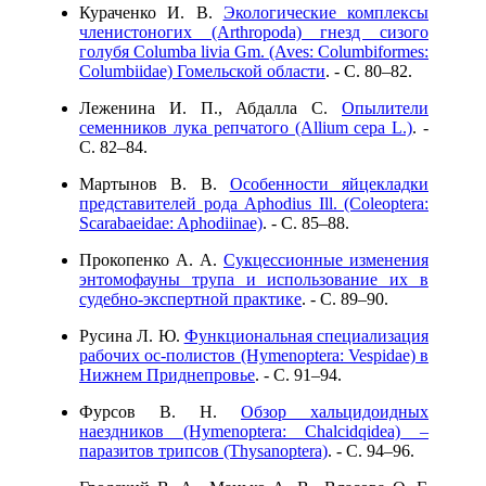
Кураченко И. В.
Экологические комплексы
членистоногих (Arthropodа) гнезд сизого
голубя Columba livia Gm. (Aves: Columbiformes:
Columbiidae) Гомельской области
. - C. 80–82.
Леженина И. П., Абдалла С.
Опылители
семенников лука репчатого (Allium сера L.)
. -
C. 82–84.
Мартынов В. В.
Особенности яйцекладки
представителей рода Арhodius Ill. (Coleoptera:
Scarabaeidae: Aphodiinae)
. - C. 85–88.
Прокопенко А. А.
Сукцессионные изменения
энтомофауны трупа и использование их в
судебно-экспертной практике
. - C. 89–90.
Русина Л. Ю.
Функциональная специализация
рабочих ос-полистов (Hymenoptera: Vespidae) в
Нижнем Приднепровье
. - C. 91–94.
Фурсов В. Н.
Обзор хальцидоидных
наездников (Hymenoptera: Chalcidqidea) –
паразитов трипсов (Thysanoptera)
. - C. 94–96.