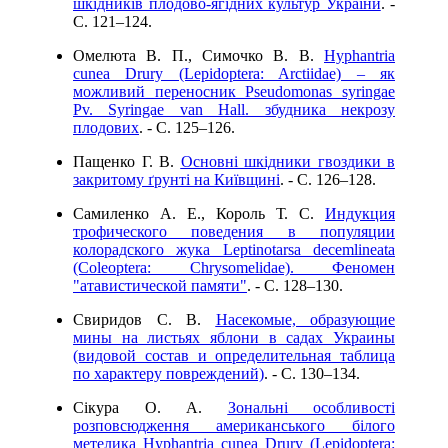
шкідників плодово-ягідних культур України
. -
C. 121–124.
Омелюта В. П., Симочко В. В.
Hyphantria
cunea Drury (Lepidoptera: Arctiidae) – як
можливий переносник Pseudomonas syringae
Pv. Syringae van Hall. збудника некрозу
плодових
. - C. 125–126.
Пащенко Г. В.
Основні шкідники гвоздики в
закритому ґрунті на Київщині
. - C. 126–128.
Самиленко А. Е., Король Т. С.
Индукция
трофического поведения в популяции
колорадского жука Leptinotarsa decemlineata
(Coleoptera: Chrysomelidae). Феномен
"атавистической памяти"
. - C. 128–130.
Свиридов С. В.
Насекомые, образующие
мины на листьях яблони в садах Украины
(видовой состав и определительная таблица
по характеру повреждений)
. - C. 130–134.
Сікура О. А.
Зональні особливості
розповсюдження американського білого
метелика Hyphantria cunea Drury (Lepidoptera: