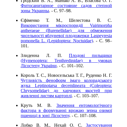
Гродский В. А., Манько А. В., Власова О. Г.
Фитосанитарное состояние садов степной
зоны Украины
. - C. 97–98.
Єфіменко Т. М., Шелестова В. С.
Використання мікроспоридії Vairimorpha
antheraeae (Burenellidae) для обмеження
чисельності яблуневої плодожерки Laspeyresia
pomonella L. (Lepidoptera: Noctuidae)
. - C. 98–
101.
Злиденна Л. П.
Плодові пильщики
(Hymenoptera: Tenthredinidae) в умовах
Лісостепу України
. - C. 101–102.
Король Т. С., Новосельська Т. Г., Руденко Н. Г.
Чутливість феноформ імаго колорадського
жука Leptinotarsa decemlineaта (Coleoptera:
Chrysomelidае) до харчових якостей при
живленні листям картоплі
. - C. 103–107.
Круть М. В.
Значення ентомологічного
фактора в формуванні врожаю зерна озимої
пшениці в зоні Лісостепу
. - C. 107–108.
Лобко В. М., Нехай О. С.
Застосування