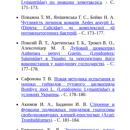
Lymantriidae) по реакции хемотаксиса
. - C.
171–173.
Поважна Т. М., Янішевська Г. С., Бойко Н. А.
Чутливість личинок комарів Aedes aegypti L.
(Diptera: Culicidae) до комплексної дії
ентомопатогенних бактерій
. - C. 173–177.
Покозій Й. Т., Аретинська Т. Б., Трокоз В. О.,
Алексеніцер М. Л.
Дубовий шовкопряд
Antheraeа pernyi Guerin. (Lepidoptera:
Saturnidae) в Україні та перспективи його
використання у народному господарстві
. - C.
177–178.
Сафонова Т. В.
Новая методика испытания и
оценки гибридов тутового шелкопряда
Bombyx mori L. (Lepidoptera: Lymantriidae) в
условиях Украины
. - C. 178–180.
Акимов И. А., Баданин И. В.
Строение и
функции подвижных придатков гнатосомы
свободноживущих клещей-простигмат (Acari:
Trombidiformes)
. - C. 181–184.
Евтушенко К. В.
Эвсинантропные пауки