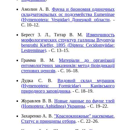
Амолин А. В.
Фауна и биономия одиночных
складчатокрылых ос подсемейства Eumeninae
(Hymenoptera: Vespidae) Донецкой области
. -
C. 10–12.
Берест 3. Л., Титар В. М.
Изменчивость
морфологических структур галлицы Bryomyia
bergrothi Kieffer, 1895 (Diptera: Cecidomyiidае:
Lestremiinae)
. - C. 13–15.
Грамма В. М.
Матеріали до організації
ентомологічних заказників: метод біоіндикації
степових ценозів
. - C. 16–18.
Дудка С. В.
Видовий склад мурашок
(Hymenoptera: Formicidae) Канівського
природного заповідника
. - C. 18–19.
Журавлев В. В.
Новые данные по фауне тлей
(Homoptera: Aphidinea) Украины
. - C. 19–22.
Захаренко А. В.
"Краснокнижные" насекомые.
Статус и принципы отбора
. - C. 22–26.