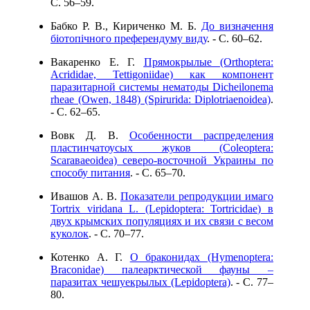
C. 56–59.
Бабко Р. В., Кириченко М. Б.
До визначення
біотопічного преферендуму виду
. - C. 60–62.
Вакаренко Е. Г.
Прямокрылые (Orthoptera:
Acrididae, Tettigoniidae) как компонент
паразитарной системы нематоды Dicheilonema
rheae (Owen, 1848) (Spirurida: Diplotriaenoidea)
.
- C. 62–65.
Вовк Д. В.
Особенности распределения
пластинчатоусых жуков (Coleoptera:
Scarавaeоideа) северо-восточной Украины по
способу питания
. - C. 65–70.
Ивашов А. В.
Показатели репродукции имаго
Tortrix viridana L. (Lepidoptera: Tortricidae) в
двух крымских популяциях и их связи с весом
куколок
. - C. 70–77.
Котенко А. Г.
О браконидах (Hymenoptera:
Braconidae) палеарктической фауны –
паразитах чешуекрылых (Lepidoptera)
. - C. 77–
80.