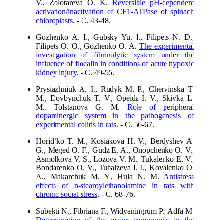
V., Zolotareva O. K.
Reversible pH-dependent
activation/inactivation of CF1-ATPase of spinach
chloroplasts
. - C. 43-48.
Gozhenko A. I., Gubsky Yu. I., Filipets N. D.,
Filipets О. О., Gozhenko O. A.
The experimental
investigation of fibrinolytic system under the
influence of flocalin in conditions of acute hypoxic
kidney injury
. - C. 49-55.
Prysiazhniuk A. I., Rudyk M. P., Chervinska T.
M., Dovbynchuk T. V., Opeida I. V., Skivka L.
M., Tolstanova G. M.
Role of peripheral
dopaminergic system in the pathogenesis of
experimental colitis in rats
. - C. 56-67.
Horid’ko T. M., Kosiakova H. V., Berdyshev A.
G., Meged O. F., Gudz E. A., Onopchenko O. V.,
Asmolkova V. S., Lozova V. M., Tukalenko E. V.,
Bondarenko O. V., Tubalzeva I. I., Kovalenko О.
А., Makarchuk M. Y., Hula N. M.
Antistress
effects of n-stearoylethanolamine in rats with
chronic social stress
. - C. 68-76.
Subekti N., Fibriana F., Widyaningrum P., Adfa M.
Determination of the major compounds in the