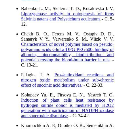
Babenko L. M., Skaterna T. D., Kosakivska I. V.
Lipoxygenase activity in ontogenesis of ferns
Salvinia natans and Polystichum aculeatum
. - C. 5-
12.
Chekh B. O., Ferens M. V., Ostapiv D. D.,
Samaryk V. Y., Varvarenko S. M., Vlizlo V. V.
Characteristics of novel polymer based on pseudo-
polyamino acids GluLa-DPG-PEG600: binding of
albumin, biocompatibility, biodistribution and
potential crossing the blood-brain barrier in rats
. -
C. 13-21.
Palagina I. A.
Pro-/antioxidant reactions and
nitrogen oxide metabolism under sub-chronic
effect of succinic acid derivatives
. - C. 22-33.
Kolupaev Yu. E., Firsova E. N., Yastreb Т. О.
Induction of plant cells heat resistance by
hydrogen sulfide donor is mediated by H2O2
generation with participation of NADPH oxidase
and superoxide dismutase
. - C. 34-42.
Khomochkin A. P., Onoiko O. B., Semenikhin A.