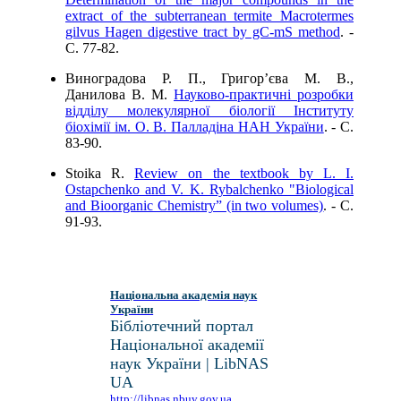
extract of the subterranean termite Macrotermes
gilvus Hagen digestive tract by gC-mS method
. -
C. 77-82.
Виноградова Р. П., Григор’єва М. В.,
Данилова В. М.
Науково-практичні розробки
відділу молекулярної біології Інституту
біохімії ім. О. В. Палладіна НАН України
. - C.
83-90.
Stoika R.
Review on the textbook by L. I.
Ostapchenko and V. K. Rybalchenko "Biological
and Bioorganic Chemistry” (in two volumes)
. - C.
91-93.
Національна академія наук
України
Бібліотечний портал
Національної академії
наук України | LibNAS
UA
http://libnas.nbuv.gov.ua