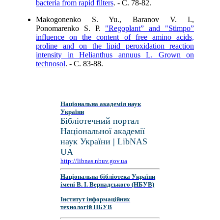
bacteria from rapid filters
. - C. 78-82.
Makogonenko S. Yu., Baranov V. I.,
Ponomarenko S. P.
"Regoplant” and "Stimpo”
influence on the content of free amino acids,
proline and on the lipid peroxidation reaction
intensity in Helianthus annuus L. Grown on
technosol
. - C. 83-88.
Національна академія наук
України
Бібліотечний портал
Національної академії
наук України | LibNAS
UA
http://libnas.nbuv.gov.ua
Національна бібліотека України
імені В. І. Вернадського (НБУВ)
Інститут інформаційних
технологій НБУВ