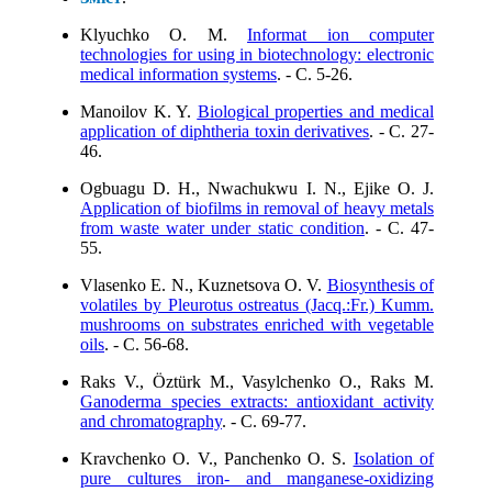
Klyuchko O. M.
Informat ion computer
technologies for using in biotechnology: electronic
medical information systems
. - C. 5-26.
Manoilov K. Y.
Biological properties and medical
application of diphtheria toxin derivatives
. - C. 27-
46.
Ogbuagu D. H., Nwachukwu I. N., Ejike O. J.
Application of biofilms in removal of heavy metals
from waste water under static condition
. - C. 47-
55.
Vlasenko E. N., Kuznetsova O. V.
Biosynthesis of
volatiles by Pleurotus ostreatus (Jacq.:Fr.) Kumm.
mushrooms on substrates enriched with vegetable
oils
. - C. 56-68.
Raks V., Öztürk M., Vasylchenko O., Raks M.
Ganoderma species extracts: antioxidant activity
and chromatography
. - C. 69-77.
Kravchenko O. V., Panchenko O. S.
Isolation of
pure cultures iron- and manganese-oxidizing