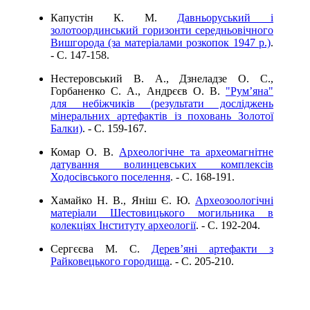
Капустін К. М.
Давньоруський і
золотоординський горизонти середньовічного
Вишгорода (за матеріалами розкопок 1947 р.)
.
- C. 147-158.
Нестеровський В. А., Дзнеладзе О. С.,
Горбаненко С. А., Андрєєв О. В.
"Рум’яна"
для небіжчиків (результати досліджень
мінеральних артефактів із поховань Золотої
Балки)
. - C. 159-167.
Комар О. В.
Археологічне та археомагнітне
датування волинцевських комплексів
Ходосівського поселення
. - C. 168-191.
Хамайко Н. В., Яніш Є. Ю.
Археозоологічні
матеріали Шестовицького могильника в
колекціях Інституту археології
. - C. 192-204.
Сергєєва М. С.
Дерев’яні артефакти з
Райковецького городища
. - C. 205-210.