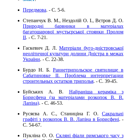
Передмова
. - C. 5-6.
Степанчук В. М., Нездолій О. І., Вєтров Д. О.
Природні барвники в матеріалах
багатошарової мустьєрської стоянки Пролом
II
. - C. 7-21.
Гаскевич Д. Л.
Матеріали буго-дністровської
неолітичної культури долини Дністра в межах
України
. - C. 22-38.
Бурдо Н. Б.
Раннетрипольское святилище в
Сабатиновке II. Проблема интерпретации
строительных остатков триполья
. - C. 39-45.
Буйських А. В.
Найраніша кераміка з
Борисфена (за матеріалами розкопок В. В.
Лапіна)
. - C. 46-53.
Русяєва А. С., Станиціна Г. О.
Сакральні
графіті з розкопок В. В. Лапіна в Борисфені
. -
C. 54-67.
Пукліна О. О.
Скляні фіали римського часу з