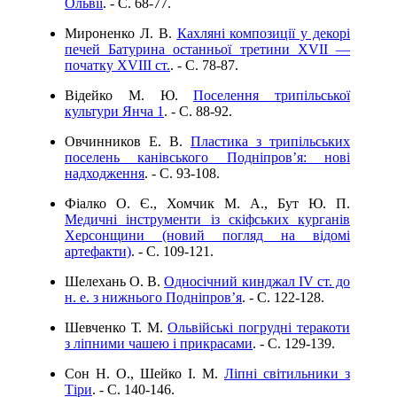
Ольвії
. - C. 68-77.
Мироненко Л. В.
Кахляні композиції у декорі
печей Батурина останньої третини XVII —
початку XVIII ст.
. - C. 78-87.
Відейко М. Ю.
Поселення трипільської
культури Янча 1
. - C. 88-92.
Овчинников Е. В.
Пластика з трипільських
поселень канівського Подніпров’я: нові
надходження
. - C. 93-108.
Фіалко О. Є., Хомчик М. А., Бут Ю. П.
Медичні інструменти із скіфських курганів
Херсонщини (новий погляд на відомі
артефакти)
. - C. 109-121.
Шелехань О. В.
Односічний кинджал IV ст. до
н. е. з нижнього Подніпров’я
. - C. 122-128.
Шевченко Т. М.
Ольвійські погрудні теракоти
з ліпними чашею і прикрасами
. - C. 129-139.
Сон Н. О., Шейко І. М.
Ліпні світильники з
Тіри
. - C. 140-146.