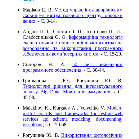
Жаріков Е. В.
Метод управління дворівневим
сховищем віртуалізованого центру обробки
даних
. - C. 3-14.
Андон П. І., Сініцин І. П., Ігнатенко П. П.,
Слабоспицька О. О.
Інформаційна технологія
експертно-аналітичного оцінювання витрат на
розроблення та використання програмного
забезпечення комп’ютерних систем
. - C. 15-29.
Сидоров Н. А.
50 лет инженерии
программного обеспечения
. - C. 30-44.
Гришанова І. Ю., Рогушина Ю. В.
Технологічнi рішення для інтелектуального
аналізу Big Data. Мови програмування
. - C.
45-58.
Malakhov K., Kurgaev A., Velychko V.
Modern
restful api dls and frameworks for restful web
services api schema modeling, documenting,
visualizing
. - C. 59-68.
Рогушина Ю. В.
Використання онтологічних