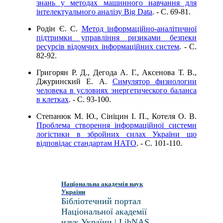
знань у методах машинного навчання для
інтелектуального аналізу Big Data
. - C. 69-81.
Родін Є. С.
Метод інформаційно-аналітичної
підтримки управління ризиками безпеки
ресурсів відомчих інформаційних систем
. - C.
82-92.
Григорян Р. Д., Дегода А. Г., Аксенова Т. В.,
Джуринский Е. А.
Симулятор физиологии
человека в условиях энергетического баланса
в клетках
. - C. 93-100.
Степанюк М. Ю., Сініцин І. П., Котеля О. В.
Проблема створення інформаційної системи
логістики в збройних силах України що
відповідає стандартам НАТО
. - C. 101-110.
Національна академія наук
України
Бібліотечний портал
Національної академії
наук України | LibNAS