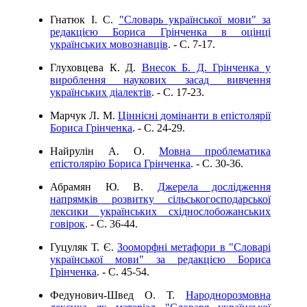
Гнатюк І. С.
"Словарь української мови" за
редакцією Бориса Грінченка в оцінці
українських мовознавців
. - C. 7-17.
Глуховцева К. Д.
Внесок Б. Д. Грінченка у
вироблення наукових засад вивчення
українських діалектів
. - C. 17-23.
Марчук Л. М.
Ціннісні домінанти в епістолярії
Бориса Грінченка
. - C. 24-29.
Найрулін А. О.
Мовна проблематика
епістолярію Бориса Грінченка
. - C. 30-36.
Абрамян Ю. В.
Джерела дослідження
напрямків розвитку сільськогосподарської
лексики українських східнослобожанських
говірок
. - C. 36-44.
Гуцуляк Т. Є.
Зооморфні метафори в "Словарі
української мови" за редакцією Бориса
Грінченка
. - C. 45-54.
Федунович-Швед О. Т.
Народнорозмовна