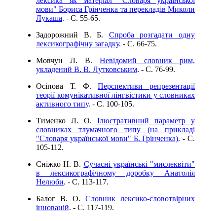
лексика як матеріал "Словаря української
мови" Бориса Грінченка та перекладів Миколи
Лукаша
. - C. 55-65.
Задорожний В. Б.
Спроба розгадати одну
лексикографічну загадку
. - C. 66-75.
Мовчун Л. В.
Невідомий словник рим,
укладений В. В. Лутковським
. - C. 76-99.
Осіпова Т. Ф.
Перспективи репрезентації
теорії комунікативної лінгвістики у словниках
активного типу
. - C. 100-105.
Тименко Л. О.
Ілюстративний параметр у
словниках тлумачного типу (на прикладі
"Словаря української мови" Б. Грінченка)
. - C.
105-112.
Сніжко Н. В.
Сучасні українські "мислеквіти"
в лексикографічному доробку Анатолія
Нелюби
. - C. 113-117.
Балог В. О.
Словник лексико-словотвірних
інновацій
. - C. 117-119.