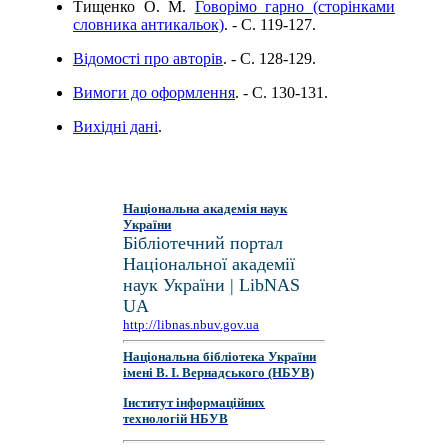
Тищенко О. М.
Говорімо гарно (сторінками
словника антикальок)
. - C. 119-127.
Відомості про авторів
. - C. 128-129.
Вимоги до оформлення
. - C. 130-131.
Вихідні дані
.
Національна академія наук
України
Бібліотечний портал
Національної академії
наук України | LibNAS
UA
http://libnas.nbuv.gov.ua
Національна бібліотека України
імені В. І. Вернадського (НБУВ)
Інститут інформаційних
технологій НБУВ