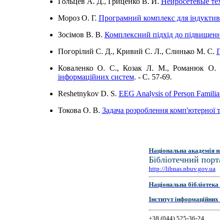
Гольцев А. Д., Гриценко В. И.
Нейросетевые те
Мороз О. Г.
Програмний комплекс для індуктив
Зосімов В. В.
Комплексний підхід до підвищенн
Погорілий С. Д., Кривий С. Л., Слинько М. С.
П
Коваленко О. С., Козак Л. М., Романюк О. 
інформаційних систем
. - C. 57-69.
Reshetnykov D. S.
EEG Analysis of Person Familia
Токова О. В.
Задача розроблення комп'ютерної 
Національна академія н
Бібліотечний порт
http://libnas.nbuv.gov.ua
Національна бібліотека 
Інститут інформаційних
+38 (044) 525-36-24