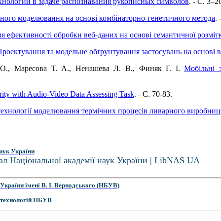
хнологии в задаче распознавания рукописных символов
. - C. 3–2
ного моделювання на основі комбінаторно-генетичного метода
. 
я ефективності обробки веб-даних на основі семантичної розміт
роектування та модельне обґрунтування застосувань на основі в
О., Маресова Т. А., Ненашева Л. В., Финяк Г. І.
Мобільні 
rity with Audio-Video Data Assessing Task
. - C. 70-83.
технології моделювання термічних процесів ливарного виробниц
аук України
ал Національної академії наук України | LibNAS UA
України імені В. І. Вернадського (НБУВ)
 технологій НБУВ