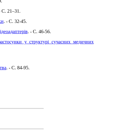
0.
- C. 21–31.
ки
. - C. 32-45.
ідеоадаптерів
. - C. 46-56.
застосунки у структурі сучасних медичних
тва
. - C. 84-95.