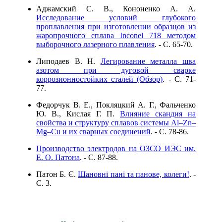
Аджамский С. В., Кононенко А. А.
Исследование условий глубокого
проплавления при изготовлении образцов из
жаропрочного сплава Inconel 718 методом
выборочного лазерного плавления
. - C. 65-70.
Липодаев В. Н.
Легирование металла шва
азотом при дуговой сварке
коррозионностойких сталей (Обзор)
. - C. 71-
77.
Федорчук В. Е., Покляцкий А. Г., Фальченко
Ю. В., Кислая Г. П.
Влияние скандия на
свойства и структуру сплавов системы Al–Zn–
Mg–Cu и их сварных соединений
. - C. 78-86.
Производство электродов на ОЗСО ИЭС им.
Е. О. Патона
. - C. 87-88.
Патон Б. Є.
Шановні пані та панове, колеги!
. -
C. 3.