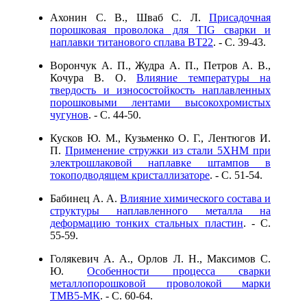
Ахонин С. В., Шваб С. Л.
Присадочная
порошковая проволока для TIG сварки и
наплавки титанового сплава ВТ22
. - C. 39-43.
Ворончук А. П., Жудра А. П., Петров А. В.,
Кочура В. О.
Влияние температуры на
твердость и износостойкость наплавленных
порошковыми лентами высокохромистых
чугунов
. - C. 44-50.
Кусков Ю. М., Кузьменко О. Г., Лентюгов И.
П.
Применение стружки из стали 5ХНМ при
электрошлаковой наплавке штампов в
токоподводящем кристаллизаторе
. - C. 51-54.
Бабинец А. А.
Влияние химического состава и
структуры наплавленного металла на
деформацию тонких стальных пластин
. - C.
55-59.
Голякевич А. А., Орлов Л. Н., Максимов С.
Ю.
Особенности процесса сварки
металлопорошковой проволокой марки
ТМВ5-МК
. - C. 60-64.