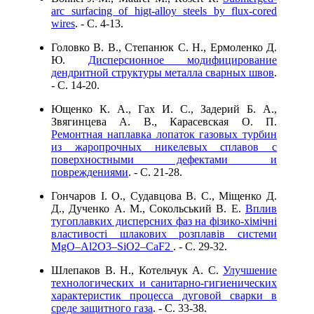
arc surfacing of higt-alloy steels by flux-cored
wires
. - C. 4-13.
Головко В. В., Степанюк С. Н., Ермоленко Д.
Ю.
Дисперсионное модифицирование
дендритной структуры металла сварных швов
.
- C. 14-20.
Ющенко К. А., Гах И. С., Задерий Б. А.,
Звягинцева А. В., Карасевская О. П.
Ремонтная наплавка лопаток газовых турбин
из жаропрочных никелевых сплавов с
поверхностными дефектами и
повреждениями
. - C. 21-28.
Гончаров І. О., Судавцова В. С., Міщенко Д.
Д., Дученко А. М., Сокольський В. Е.
Вплив
тугоплавких дисперсних фаз на фізико-хімічні
властивості шлакових розплавів системи
MgO–Al2O3–SiO2–CaF2
. - C. 29-32.
Шлепаков В. Н., Котельчук А. С.
Улучшение
технологических и санитарно-гигиенических
характеристик процесса дуговой сварки в
среде защитного газа
. - C. 33-38.