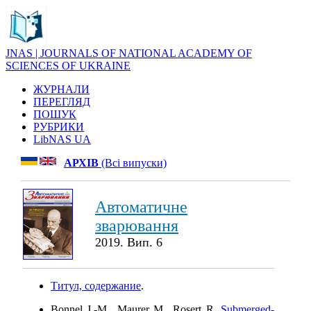
JNAS | JOURNALS OF NATIONAL ACADEMY OF
SCIENCES OF UKRAINE
ЖУРНАЛИ
ПЕРЕГЛЯД
ПОШУК
РУБРИКИ
LibNAS UA
АРХІВ
(Всі випуски)
Автоматичне
зварювання
2019. Вип. 6
Титул, содержание
.
Bonnel J.-M., Maurer M., Rosert R.
Submerged-