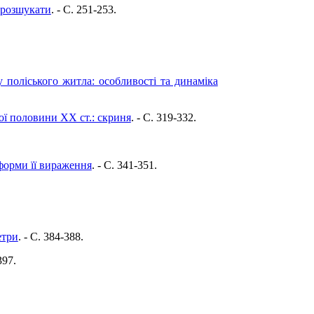
 розшукати
. - C. 251-253.
 поліського житла: особливості та динаміка
ої половини ХХ ст.: скриня
. - C. 319-332.
форми її вираження
. - C. 341-351.
етри
. - C. 384-388.
397.