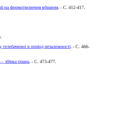
ції на формотворення вбрання
. - C. 412-417.
.
у телебаченні в період незалежності
. - C. 466-
— збірка праць
. - C. 473-477.