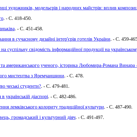
иці художників, модельєрів і народних майстрів: вплив компози
го
. - C. 418-450.
аньківа
. - C. 451-458.
ня в сучасному дизайні інтер'єрів готелів України
. - C. 459-465
 на суспільну свідомість інформаційної продукції на українськом
о та американського ученого, історика Любомира-Романа Винара 
ного мистецтва з Яремчанщини
. - C. 478.
во чеські студенти?
. - C. 479-481.
в українській діаспорі
. - C. 482-486.
ення лемківського колориту традиційної культури
. - C. 487-490.
ець, громадський і культурний діяч
. - C. 491-497.