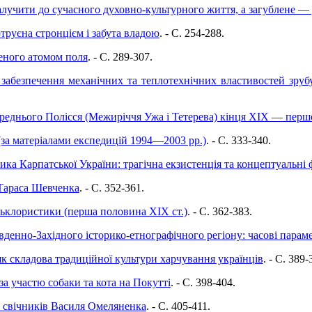
алучити до сучасного духовно-культурного життя, а загублене —
труєна стронцієм і забута владою
. - C. 254-288.
ного атомом поля
. - C. 289-307.
 забезпечення механічних та теплотехнічних властивостей зрубу
ереднього Полісся (Межиріччя Ужа і Тетерева) кінця ХІХ — перш
 (за матеріалами експедицій 1994—2003 рр.)
. - C. 333-340.
ка Карпатської України: трагічна екзистенція та концептуальні 
Тараса Шевченка
. - C. 352-361.
льклористики (перша половина XIX ст.)
. - C. 362-383.
денно-Західного історико-етнографічного регіону: часові парам
 складова традиційної культури харчування українців
. - C. 389-
за участю собаки та кота на Покутті
. - C. 398-404.
а свічників Василя Омеляненка
. - C. 405-411.