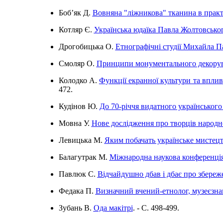
Боб’як Д.
Вовняна "ліжникова" тканина в практ
Котляр Є.
Українська юдаїка Павла Жолтовсько
Дрогобицька О.
Етнографічні студії Михайла П
Смоляр О.
Принципи монументального декоруван
Колодко А.
Функції екранної культури та вплив
472.
Кудінов Ю.
До 70-річчя видатного українськог
Мовна У.
Нове дослідження про творців народ
Левицька М.
Яким побачать українське мистецт
Балагутрак М.
Міжнародна наукова конференція 
Павлюк С.
Відчайдушно дбав і дбає про збереж
Федака П.
Визначний вчений-етнолог, музеєзнав
Зубань В.
Ода макітрі
. - C. 498-499.