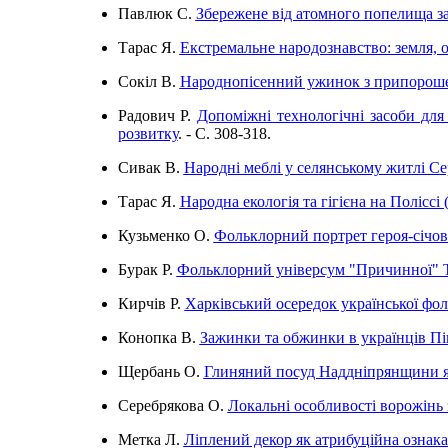
Павлюк С.
Збережене від атомного попелища з
Тарас Я.
Екстремальне народознавство: земля, о
Сокіл В.
Народнопісенний ужинок з припороше
Радович Р.
Допоміжні технологічні засоби для
розвитку
. - C. 308-318.
Сивак В.
Народні меблі у селянському житлі С
Тарас Я.
Народна екологія та гігієна на Поліссі
Кузьменко О.
Фольклорний портрет героя-січови
Бурак Р.
Фольклорний універсум "Причинної" 
Кирчів Р.
Харківський осередок української фо
Конопка В.
Зажинки та обжинки в українців Пів
Щербань О.
Глиняний посуд Наддніпрянщини як
Серебрякова О.
Локальні особливості ворожінь 
Метка Л.
Ліплений декор як атрибуційна ознак